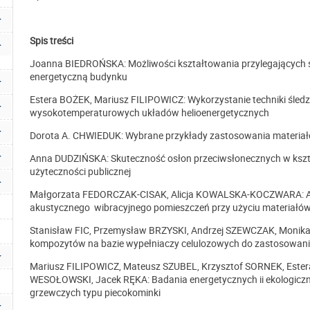
Spis treści
Joanna BIEDROŃSKA: Możliwości kształtowania przylegających s
energetyczną budynku
Estera BOŻEK, Mariusz FILIPOWICZ: Wykorzystanie techniki śled
wysokotemperaturowych układów helioenergetycznych
Dorota A. CHWIEDUK: Wybrane przykłady zastosowania materi
Anna DUDZIŃSKA: Skuteczność osłon przeciwsłonecznych w ksz
użyteczności publicznej
Małgorzata FEDORCZAK-CISAK, Alicja KOWALSKA-KOCZWARA: Ana
akustycznego wibracyjnego pomieszczeń przy użyciu materiałó
Stanisław FIC, Przemysław BRZYSKI, Andrzej SZEWCZAK, Monik
kompozytów na bazie wypełniaczy celulozowych do zastosowan
Mariusz FILIPOWICZ, Mateusz SZUBEL, Krzysztof SORNEK, Ester
WESOŁOWSKI, Jacek RĘKA: Badania energetycznych ii ekologic
grzewczych typu piecokominki