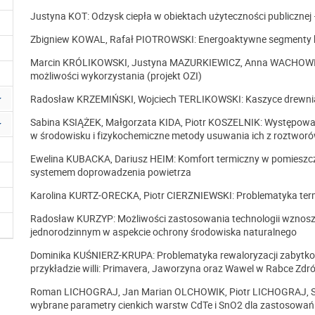
Justyna KOT: Odzysk ciepła w obiektach użyteczności publiczne
Zbigniew KOWAL, Rafał PIOTROWSKI: Energoaktywne segmenty ha
Marcin KRÓLIKOWSKI, Justyna MAZURKIEWICZ, Anna WACHOWICZ
możliwości wykorzystania (projekt OZI)
Radosław KRZEMIŃSKI, Wojciech TERLIKOWSKI: Kaszyce drewnian
Sabina KSIĄŻEK, Małgorzata KIDA, Piotr KOSZELNIK: Występowa
w środowisku i fizykochemiczne metody usuwania ich z roztwo
Ewelina KUBACKA, Dariusz HEIM: Komfort termiczny w pomieszc
systemem doprowadzenia powietrza
Karolina KURTZ-ORECKA, Piotr CIERZNIEWSKI: Problematyka te
Radosław KURZYP: Możliwości zastosowania technologii wznos
jednorodzinnym w aspekcie ochrony środowiska naturalnego
Dominika KUŚNIERZ-KRUPA: Problematyka rewaloryzacji zabytko
przykładzie willi: Primavera, Jaworzyna oraz Wawel w Rabce Zdró
Roman LICHOGRAJ, Jan Marian OLCHOWIK, Piotr LICHOGRAJ, Sł
wybrane parametry cienkich warstw CdTe i SnO2 dla zastosowań