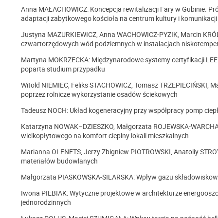
Anna MAŁACHOWICZ: Koncepcja rewitalizacji Fary w Gubinie. Pró
adaptacji zabytkowego kościoła na centrum kultury i komunikacji
Justyna MAZURKIEWICZ, Anna WACHOWICZ-PYZIK, Marcin KRÓLI
czwartorzędowych wód podziemnych w instalacjach niskotempe
Martyna MOKRZECKA: Międzynarodowe systemy certyfikacji LE
poparta studium przypadku
Witold NIEMIEC, Feliks STACHOWICZ, Tomasz TRZEPIECIŃSKI, Ma
poprzez rolnicze wykorzystanie osadów ściekowych
Tadeusz NOCH: Układ kogeneracyjny przy współpracy pomp ciepła 
Katarzyna NOWAK–DZIESZKO, Małgorzata ROJEWSKA-WARCHAŁ,
wielkopłytowego na komfort cieplny lokali mieszkalnych
Marianna OLENETS, Jerzy Zbigniew PIOTROWSKI, Anatoliy STROY:
materiałów budowlanych
Małgorzata PIASKOWSKA-SILARSKA: Wpływ gazu składowiskowego
Iwona PIEBIAK: Wytyczne projektowe w architekturze energoosz
jednorodzinnych