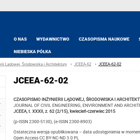
O NAS
WYDAWNICTWO
CZASOPISMA NAUKOWE
NIEBIESKA PÓŁKA
ii Lądowej, Środowiska i Architektury
JCEEA-62
JCEEA-62-02
JCEEA-62-02
CZASOPISMO INŻYNIERII LĄDOWEJ, ŚRODOWISKA I ARCHITEK
JOURNAL OF CIVIL ENGINEERING, ENVIRONMENT AND ARCHI
JCEEA, t. XXXII, z. 62 (2/15), kwiecień-czerwiec 2015
(p-ISSN 2300-5130), (e-ISSN 2300-8903)
Ostateczna wersja opublikowana – data udostępnienia w momen
Open Access CC BY-NC-ND 3.0 PL