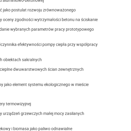
ki aluminiowo-betonowej
ć jako postulat rozwoju zrównoważonego
ceny zgodności wytrzymałości betonu na ściskanie
adanie wybranych parametrów pracy prototypowego
czynnika efektywności pompy ciepła przy współpracy
h obiektach sakralnych
cieplne dwuwarstwowych ścian zewnętrznych
zny jako element systemu ekologicznego w mieście
ry termowizyjnej
y urządzeń grzewczych małej mocy zasilanych
owy i biomasa jako paliwo odnawialne