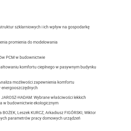
truktur szklarniowych i ich wpływ na gospodarkę
zenia promienia do modelowania
ałów PCM w budownictwie
tałtowaniu komfortu cieplnego w pasywnym budynku
liza możliwości zapewnienia komfortu
w energooszczędnych
a JAROSZ-HADAM: Wybrane właściwości lekkich
ia w budownictwie ekologicznym
a BOŻEK, Leszek KURCZ, Arkadiusz FIGÓRSKI, Wiktor
znych parametrów pracy domowych urządzeń