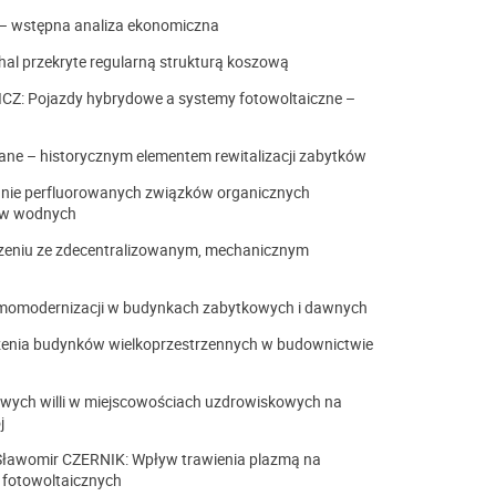
j – wstępna analiza ekonomiczna
l przekryte regularną strukturą koszową
: Pojazdy hybrydowe a systemy fotowoltaiczne –
e – historycznym elementem rewitalizacji zabytków
nie perfluorowanych związków organicznych
rów wodnych
zeniu ze zdecentralizowanym, mechanicznym
rmomodernizacji w budynkach zabytkowych i dawnych
zenia budynków wielkoprzestrzennych w budownictwie
wych willi w miejscowościach uzdrowiskowych na
j
awomir CZERNIK: Wpływ trawienia plazmą na
 fotowoltaicznych