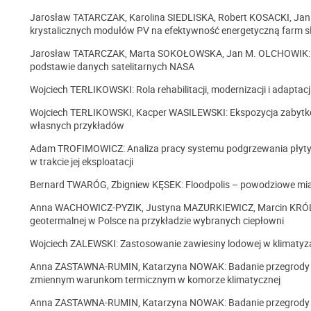
Jarosław TATARCZAK, Karolina SIEDLISKA, Robert KOSACKI, Jan
krystalicznych modułów PV na efektywność energetyczną farm 
Jarosław TATARCZAK, Marta SOKOŁOWSKA, Jan M. OLCHOWIK: An
podstawie danych satelitarnych NASA
Wojciech TERLIKOWSKI: Rola rehabilitacji, modernizacji i adaptac
Wojciech TERLIKOWSKI, Kacper WASILEWSKI: Ekspozycja zabytko
własnych przykładów
Adam TROFIMOWICZ: Analiza pracy systemu podgrzewania płyty
w trakcie jej eksploatacji
Bernard TWARÓG, Zbigniew KĘSEK: Floodpolis – powodziowe mia
Anna WACHOWICZ-PYZIK, Justyna MAZURKIEWICZ, Marcin KRÓLIK
geotermalnej w Polsce na przykładzie wybranych ciepłowni
Wojciech ZALEWSKI: Zastosowanie zawiesiny lodowej w klimatyza
Anna ZASTAWNA-RUMIN, Katarzyna NOWAK: Badanie przegrody za
zmiennym warunkom termicznym w komorze klimatycznej
Anna ZASTAWNA-RUMIN, Katarzyna NOWAK: Badanie przegrody za