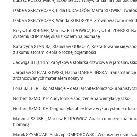
Łukasz POLUS, Maciej SZUMIGAŁA: Wpływ tarcia na nośność bel
Izabela SKRZYPCZAK, Lidia BUDA-OŻÓG, Marta SŁOWIK: Trwałoś
Izabela SKRZYPCZAK, Wanda KOKOSZKA: Zrównoważone metody o
Krzysztof SORNEK, Mariusz FILIPOWICZ, Krzysztof IZDEBSKI: B
systemu CHP małej skali z kotłem na biomasę
Katarzyna STANISZ, Stanisław GUMUŁA: Kształtowanie się współ
z akumulatorami ciepła o różnej pojemności
Jadwiga STĘCHŁY: Zabytkowa stolarka drzwiowa w jarosławskic
Jarosław STRZAŁKOWSKI, Halina GARBALIŃSKA: Transmitancje 
zróżnicowanych materiałem nośnym
Ilona SZEFER: Ekoinstalacje – detal architektoniczno-urbanistyc
Norbert SZMOLKE: Audytorskie spojrzenie na wentylację szkół
Norbert SZMOLKE: Diagnostyka obiektów z wykorzystaniem kame
Mateusz SZUBEL, Mariusz FILIPOWICZ: Analiza numeryczna prac
biomasą
Marek SZYMCZAK, Andrzej TOMPOROWSKI: Wysuszony osad ściek