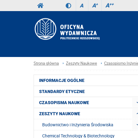
A
++
A
+
A
Strona główna
Zeszyty Naukowe
Czasopismo Inżynier
INFORMACJE OGÓLNE
STANDARDY ETYCZNE
CZASOPISMA NAUKOWE
ZESZYTY NAUKOWE
Budownictwo i Inżynieria Środowiska
Chemical Technology & Biotechnology