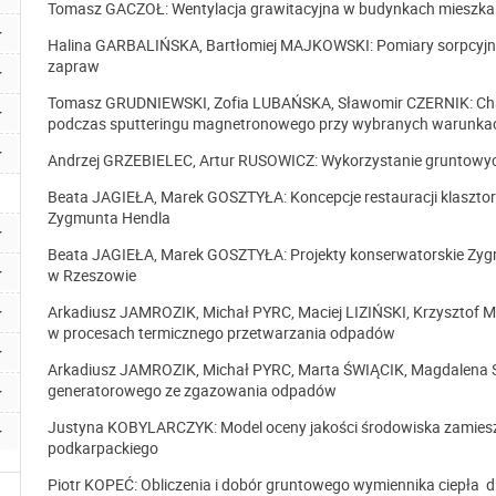
Tomasz GACZOŁ: Wentylacja grawitacyjna w budynkach mieszkal
Halina GARBALIŃSKA, Bartłomiej MAJKOWSKI: Pomiary sorpcyjne 
zapraw
Tomasz GRUDNIEWSKI, Zofia LUBAŃSKA, Sławomir CZERNIK: Cha
podczas sputteringu magnetronowego przy wybranych warunka
Andrzej GRZEBIELEC, Artur RUSOWICZ: Wykorzystanie gruntowyc
Beata JAGIEŁA, Marek GOSZTYŁA: Koncepcje restauracji klaszt
Zygmunta Hendla
Beata JAGIEŁA, Marek GOSZTYŁA: Projekty konserwatorskie Zyg
w Rzeszowie
Arkadiusz JAMROZIK, Michał PYRC, Maciej LIZIŃSKI, Krzysztof
w procesach termicznego przetwarzania odpadów
Arkadiusz JAMROZIK, Michał PYRC, Marta ŚWIĄCIK, Magdalena S
generatorowego ze zgazowania odpadów
Justyna KOBYLARCZYK: Model oceny jakości środowiska zamies
podkarpackiego
Piotr KOPEĆ: Obliczenia i dobór gruntowego wymiennika ciepła d