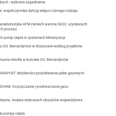
nych - wybrane zagadnienia
współczynnika dyfuzji wilgoci różnego rodzaju
rakterystyka AFM cienkich warstw SnO2 uzyskanych
ch procesu
h pomp ciepła w systemach klimatyzacji
oru OO. Bernardynów w Rzeszowie według projektów
munta Hendla w kościele OO. Bernardynów
 MASAPUST: Możliwości pozyskiwania paliw gazowych
CHAB: Oczyszczanie i przetwarzanie gazu
zkania. Analiza wybranych obszarów województwa
la pompy ciepła