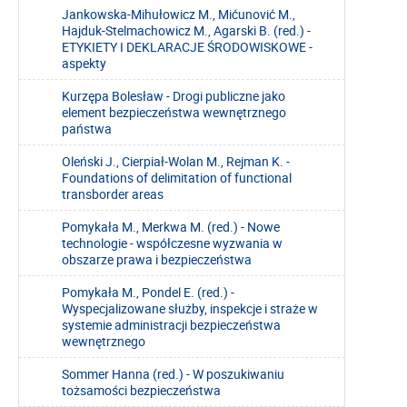
Jankowska-Mihułowicz M., Mićunović M.,
Hajduk-Stelmachowicz M., Agarski B. (red.) -
ETYKIETY I DEKLARACJE ŚRODOWISKOWE -
aspekty
Kurzępa Bolesław - Drogi publiczne jako
element bezpieczeństwa wewnętrznego
państwa
Oleński J., Cierpiał-Wolan M., Rejman K. -
Foundations of delimitation of functional
transborder areas
Pomykała M., Merkwa M. (red.) - Nowe
technologie - współczesne wyzwania w
obszarze prawa i bezpieczeństwa
Pomykała M., Pondel E. (red.) -
Wyspecjalizowane służby, inspekcje i straże w
systemie administracji bezpieczeństwa
wewnętrznego
Sommer Hanna (red.) - W poszukiwaniu
tożsamości bezpieczeństwa