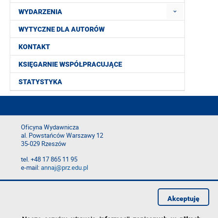
WYDARZENIA
WYTYCZNE DLA AUTORÓW
KONTAKT
KSIĘGARNIE WSPÓŁPRACUJĄCE
STATYSTYKA
Oficyna Wydawnicza
al. Powstańców Warszawy 12
35-029 Rzeszów
tel. +48 17 865 11 95
e-mail:
annaj@prz.edu.pl
Deklaracja dostępności
Polityka prywatności
Akceptuję
Zgłoś błąd na stronie