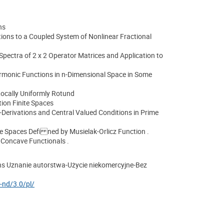
ns
utions to a Coupled System of Nonlinear Fractional
 Spectra of 2 x 2 Operator Matrices and Application to
rmonic Functions in n-Dimensional Space in Some
Locally Uniformly Rotund
ion Finite Spaces
)-Derivations and Central Valued Conditions in Prime
e Spaces Defi ned by Musielak-Orlicz Function .
Concave Functionals .
ns Uznanie autorstwa-Użycie niekomercyjne-Bez
-nd/3.0/pl/