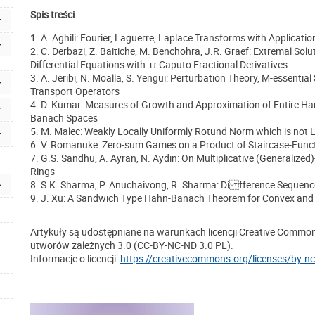
Spis treści
1. A. Aghili: Fourier, Laguerre, Laplace Transforms with Applicatio
2. C. Derbazi, Z. Baitiche, M. Benchohra, J.R. Graef: Extremal Sol
Differential Equations with
-Caputo Fractional Derivatives
ψ
3. A. Jeribi, N. Moalla, S. Yengui: Perturbation Theory, M-essential
Transport Operators
4. D. Kumar: Measures of Growth and Approximation of Entire Ha
Banach Spaces
5. M. Malec: Weakly Locally Uniformly Rotund Norm which is not 
6. V. Romanuke: Zero-sum Games on a Product of Staircase-Funct
7. G.S. Sandhu, A. Ayran, N. Aydin: On Multiplicative (Generalized
Rings
8. S.K. Sharma, P. Anuchaivong, R. Sharma: Di fference Sequenc
9. J. Xu: A Sandwich Type Hahn-Banach Theorem for Convex and 
Artykuły są udostępniane na warunkach licencji Creative Commo
utworów zależnych 3.0 (CC-BY-NC-ND 3.0 PL).
Informacje o licencji:
https://creativecommons.org/licenses/by-nc