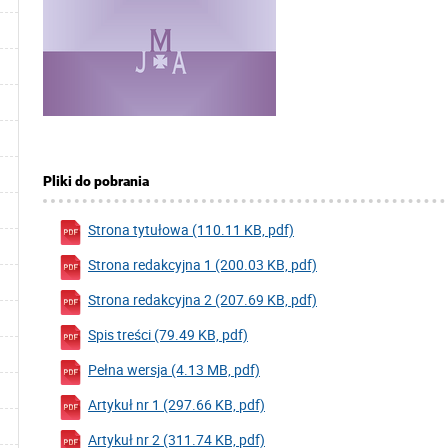
Pliki do pobrania
Strona tytułowa (110.11 KB, pdf)
Strona redakcyjna 1 (200.03 KB, pdf)
Strona redakcyjna 2 (207.69 KB, pdf)
Spis treści (79.49 KB, pdf)
Pełna wersja (4.13 MB, pdf)
Artykuł nr 1 (297.66 KB, pdf)
Artykuł nr 2 (311.74 KB, pdf)