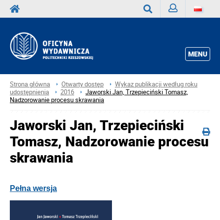
Zaloguj
Wyszukaj
MENU
Strona główna
Otwarty dostęp
Wykaz publikacji według roku
udostępnienia
2016
Jaworski Jan, Trzepieciński Tomasz,
Nadzorowanie procesu skrawania
Jaworski Jan, Trzepieciński
Tomasz, Nadzorowanie procesu
skrawania
Pełna wersja