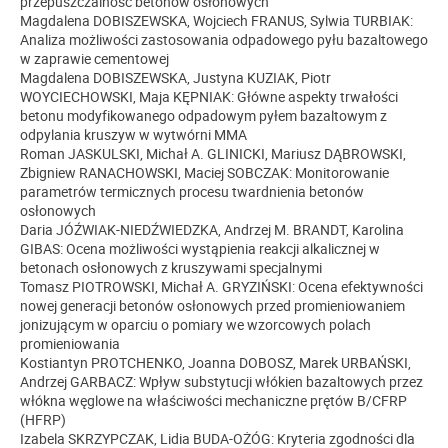
przepuszczalność betonów osłonowych
Magdalena DOBISZEWSKA, Wojciech FRANUS, Sylwia TURBIAK:
Analiza możliwości zastosowania odpadowego pyłu bazaltowego
w zaprawie cementowej
Magdalena DOBISZEWSKA, Justyna KUZIAK, Piotr
WOYCIECHOWSKI, Maja KĘPNIAK: Główne aspekty trwałości
betonu modyfikowanego odpadowym pyłem bazaltowym z
odpylania kruszyw w wytwórni MMA
Roman JASKULSKI, Michał A. GLINICKI, Mariusz DĄBROWSKI,
Zbigniew RANACHOWSKI, Maciej SOBCZAK: Monitorowanie
parametrów termicznych procesu twardnienia betonów
osłonowych
Daria JÓŹWIAK-NIEDŹWIEDZKA, Andrzej M. BRANDT, Karolina
GIBAS: Ocena możliwości wystąpienia reakcji alkalicznej w
betonach osłonowych z kruszywami specjalnymi
Tomasz PIOTROWSKI, Michał A. GRYZIŃSKI: Ocena efektywności
nowej generacji betonów osłonowych przed promieniowaniem
jonizującym w oparciu o pomiary we wzorcowych polach
promieniowania
Kostiantyn PROTCHENKO, Joanna DOBOSZ, Marek URBAŃSKI,
Andrzej GARBACZ: Wpływ substytucji włókien bazaltowych przez
włókna węglowe na właściwości mechaniczne prętów B/CFRP
(HFRP)
Izabela SKRZYPCZAK, Lidia BUDA-OŻÓG: Kryteria zgodności dla