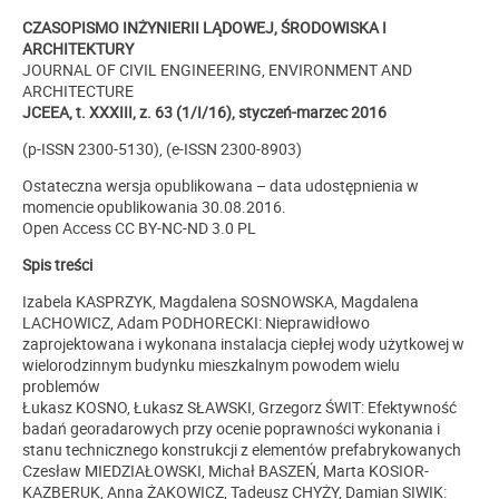
CZASOPISMO INŻYNIERII LĄDOWEJ, ŚRODOWISKA I
ARCHITEKTURY
JOURNAL OF CIVIL ENGINEERING, ENVIRONMENT AND
ARCHITECTURE
JCEEA, t. XXXIII, z. 63 (1/I/16), styczeń-marzec 2016
(p-ISSN 2300-5130), (e-ISSN 2300-8903)
Ostateczna wersja opublikowana – data udostępnienia w
momencie opublikowania 30.08.2016.
Open Access CC BY-NC-ND 3.0 PL
Spis treści
Izabela KASPRZYK, Magdalena SOSNOWSKA, Magdalena
LACHOWICZ, Adam PODHORECKI: Nieprawidłowo
zaprojektowana i wykonana instalacja ciepłej wody użytkowej w
wielorodzinnym budynku mieszkalnym powodem wielu
problemów
Łukasz KOSNO, Łukasz SŁAWSKI, Grzegorz ŚWIT: Efektywność
badań georadarowych przy ocenie poprawności wykonania i
stanu technicznego konstrukcji z elementów prefabrykowanych
Czesław MIEDZIAŁOWSKI, Michał BASZEŃ, Marta KOSIOR-
KAZBERUK, Anna ŻAKOWICZ, Tadeusz CHYŻY, Damian SIWIK: