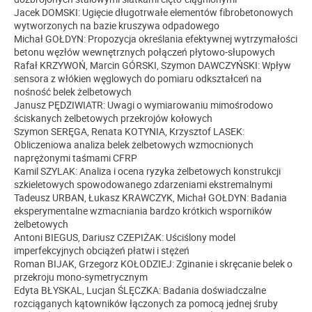
Jacek DOMSKI: Ugięcie długotrwałe elementów fibrobetonowych
wytworzonych na bazie kruszywa odpadowego
Michał GOŁDYN: Propozycja określania efektywnej wytrzymałości
betonu węzłów wewnętrznych połączeń płytowo-słupowych
Rafał KRZYWOŃ, Marcin GÓRSKI, Szymon DAWCZYŃSKI: Wpływ
sensora z włókien węglowych do pomiaru odkształceń na
nośność belek żelbetowych
Janusz PĘDZIWIATR: Uwagi o wymiarowaniu mimośrodowo
ściskanych żelbetowych przekrojów kołowych
Szymon SERĘGA, Renata KOTYNIA, Krzysztof LASEK:
Obliczeniowa analiza belek żelbetowych wzmocnionych
naprężonymi taśmami CFRP
Kamil SZYLAK: Analiza i ocena ryzyka żelbetowych konstrukcji
szkieletowych spowodowanego zdarzeniami ekstremalnymi
Tadeusz URBAN, Łukasz KRAWCZYK, Michał GOŁDYN: Badania
eksperymentalne wzmacniania bardzo krótkich wsporników
żelbetowych
Antoni BIEGUS, Dariusz CZEPIŻAK: Uściślony model
imperfekcyjnych obciążeń płatwi i stężeń
Roman BIJAK, Grzegorz KOŁODZIEJ: Zginanie i skręcanie belek o
przekroju mono-symetrycznym
Edyta BŁYSKAL, Lucjan ŚLĘCZKA: Badania doświadczalne
rozciąganych kątowników łączonych za pomocą jednej śruby