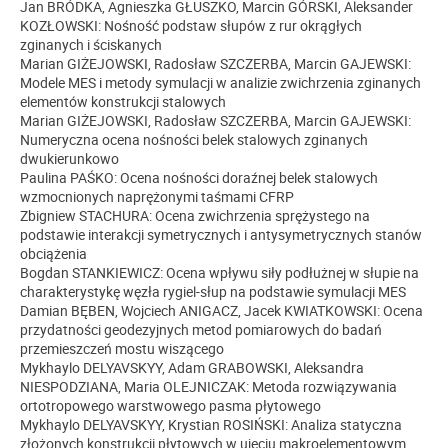
Jan BRÓDKA, Agnieszka GŁUSZKO, Marcin GÓRSKI, Aleksander
KOZŁOWSKI: Nośność podstaw słupów z rur okrągłych
zginanych i ściskanych
Marian GIŻEJOWSKI, Radosław SZCZERBA, Marcin GAJEWSKI:
Modele MES i metody symulacji w analizie zwichrzenia zginanych
elementów konstrukcji stalowych
Marian GIŻEJOWSKI, Radosław SZCZERBA, Marcin GAJEWSKI:
Numeryczna ocena nośności belek stalowych zginanych
dwukierunkowo
Paulina PAŚKO: Ocena nośności doraźnej belek stalowych
wzmocnionych naprężonymi taśmami CFRP
Zbigniew STACHURA: Ocena zwichrzenia sprężystego na
podstawie interakcji symetrycznych i antysymetrycznych stanów
obciążenia
Bogdan STANKIEWICZ: Ocena wpływu siły podłużnej w słupie na
charakterystykę węzła rygiel-słup na podstawie symulacji MES
Damian BĘBEN, Wojciech ANIGACZ, Jacek KWIATKOWSKI: Ocena
przydatności geodezyjnych metod pomiarowych do badań
przemieszczeń mostu wiszącego
Mykhaylo DELYAVSKYY, Adam GRABOWSKI, Aleksandra
NIESPODZIANA, Maria OLEJNICZAK: Metoda rozwiązywania
ortotropowego warstwowego pasma płytowego
Mykhaylo DELYAVSKYY, Krystian ROSIŃSKI: Analiza statyczna
złożonych konstrukcji płytowych w ujęciu makroelementowym