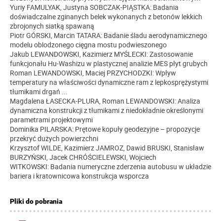
Yuriy FAMULYAK, Justyna SOBCZAK-PIĄSTKA: Badania
doświadczalne zginanych belek wykonanych z betonów lekkich
zbrojonych siatką spawaną
Piotr GÓRSKI, Marcin TATARA: Badanie śladu aerodynamicznego
modelu oblodzonego cięgna mostu podwieszonego
Jakub LEWANDOWSKI, Kazimierz MYŚLECKI: Zastosowanie
funkcjonału Hu-Washizu w plastycznej analizie MES płyt grubych
Roman LEWANDOWSKI, Maciej PRZYCHODZKI: Wpływ
temperatury na właściwości dynamiczne ram z lepkosprężystymi
tłumikami drgań ...
Magdalena ŁASECKA-PLURA, Roman LEWANDOWSKI: Analiza
dynamiczna konstrukcji z tłumikami z niedokładnie określonymi
parametrami projektowymi
Dominika PILARSKA: Prętowe kopuły geodezyjne – propozycje
przekryć dużych powierzchni
Krzysztof WILDE, Kazimierz JAMROZ, Dawid BRUSKI, Stanisław
BURZYŃSKI, Jacek CHRÓŚCIELEWSKI, Wojciech
WITKOWSKI: Badania numeryczne zderzenia autobusu w układzie
bariera i kratownicowa konstrukcja wsporcza
Pliki do pobrania