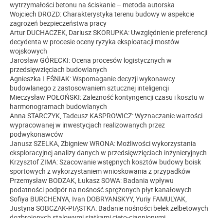
wytrzymałości betonu na ściskanie – metoda autorska
Wojciech DROZD: Charakterystyka terenu budowy w aspekcie
zagrożeń bezpieczeństwa pracy
Artur DUCHACZEK, Dariusz SKORUPKA: Uwzględnienie preferencji
decydenta w procesie oceny ryzyka eksploatacji mostów
wojskowych
Jarosław GÓRECKI: Ocena procesów logistycznych w
przedsięwzięciach budowlanych
Agnieszka LEŚNIAK: Wspomaganie decyzji wykonawcy
budowlanego z zastosowaniem sztucznej inteligencji
Mieczysław POŁOŃSKI: Zależność kontyngencji czasu i kosztu w
harmonogramach budowlanych
Anna STARCZYK, Tadeusz KASPROWICZ: Wyznaczanie wartości
wypracowanej w inwestycjach realizowanych przez
podwykonawców
Janusz SZELKA, Zbigniew WRONA: Możliwości wykorzystania
eksploracyjnej analizy danych w przedsięwzięciach inżynieryjnych
Krzysztof ZIMA: Szacowanie wstępnych kosztów budowy boisk
sportowych z wykorzystaniem wnioskowania z przypadków
Przemysław BODZAK, Łukasz SOWA: Badania wpływu
podatności podpór na nośność sprężonych płyt kanałowych
Sofiya BURCHENYA, Ivan DOBRYANSKYY, Yuriy FAMULYAK,
Justyna SOBCZAK-PIĄSTKA: Badanie nośności belek żelbetowych
dozbrojonych stalowymi siatkami cięto-ciągnionymi