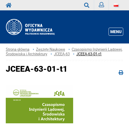
Zaloguj
Wyszukaj
MENU
Strona główna
Zeszyty Naukowe
Czasopismo Inżynierii Lądowej,
Środowiska i Architektury
JCEEA-63
JCEEA-63-01-t1
JCEEA-63-01-t1