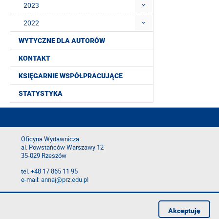
2023
2022
WYTYCZNE DLA AUTORÓW
KONTAKT
KSIĘGARNIE WSPÓŁPRACUJĄCE
STATYSTYKA
Oficyna Wydawnicza
al. Powstańców Warszawy 12
35-029 Rzeszów
tel. +48 17 865 11 95
e-mail:
annaj@prz.edu.pl
Deklaracja dostępności
Polityka prywatności
Akceptuję
Zgłoś błąd na stronie