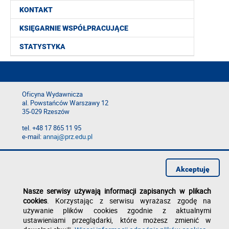
KONTAKT
KSIĘGARNIE WSPÓŁPRACUJĄCE
STATYSTYKA
Oficyna Wydawnicza
al. Powstańców Warszawy 12
35-029 Rzeszów
tel. +48 17 865 11 95
e-mail:
annaj@prz.edu.pl
Deklaracja dostępności
Polityka prywatności
Akceptuję
Zgłoś błąd na stronie
Nasze serwisy używają informacji zapisanych w plikach
cookies
. Korzystając z serwisu wyrażasz zgodę na
używanie plików cookies zgodnie z aktualnymi
ustawieniami przeglądarki, które możesz zmienić w