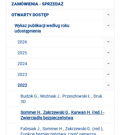
ZAMÓWIENIA - SPRZEDAŻ
OTWARTY DOSTĘP
Wykaz publikacji według roku
udostępnienia
2026
2025
2024
2023
2022
Budzik G., Woźniak J., Przeszłowski Ł., Druk
3D
Sommer H., Zakrzewski G., Karwan H. (red.) -
Zwierciadła bezpieczeństwa
Fabisiak J., Sommer H., Zakrzewski G. (red.),
Funkcje bezpieczeństwa, część pierwsza