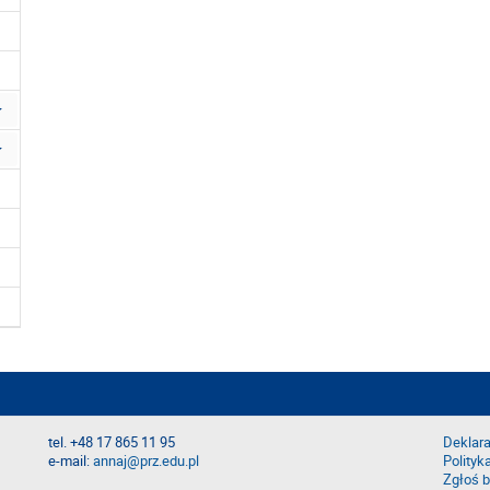
tel. +48 17 865 11 95
Deklara
e-mail:
annaj@prz.edu.pl
Polityk
Zgłoś b