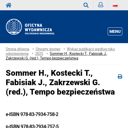
Zaloguj
Wyszukaj
MENU
Strona główna
Otwarty dostęp
Wykaz publikacji według roku
udostępnienia
2025
Sommer H., Kostecki T., Fabisiak J.,
Zakrzewski G. (red.), Tempo bezpieczeństwa
Sommer H., Kostecki T.,
Fabisiak J., Zakrzewski G.
(red.), Tempo bezpieczeństwa
e-ISBN 978-83-7934-758-2
p-ISBN 978-83-7934-757-5