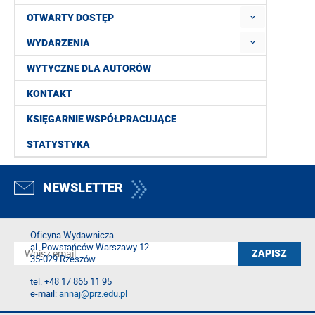
OTWARTY DOSTĘP
WYDARZENIA
WYTYCZNE DLA AUTORÓW
KONTAKT
KSIĘGARNIE WSPÓŁPRACUJĄCE
STATYSTYKA
NEWSLETTER
Oficyna Wydawnicza
al. Powstańców Warszawy 12
35-029 Rzeszów
tel. +48 17 865 11 95
e-mail:
annaj@prz.edu.pl