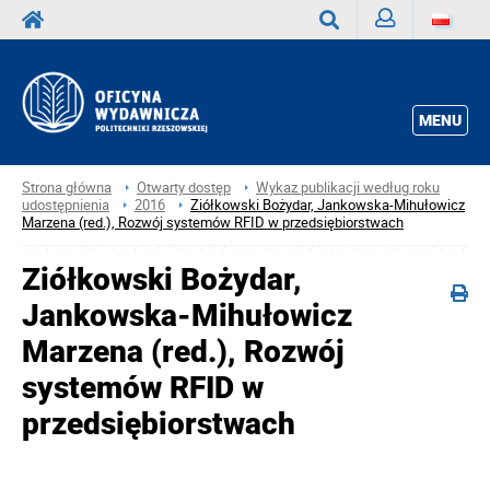
Zaloguj
Wyszukaj
MENU
Strona główna
Otwarty dostęp
Wykaz publikacji według roku
udostępnienia
2016
Ziółkowski Bożydar, Jankowska-Mihułowicz
Marzena (red.), Rozwój systemów RFID w przedsiębiorstwach
Ziółkowski Bożydar,
Jankowska-Mihułowicz
Marzena (red.), Rozwój
systemów RFID w
przedsiębiorstwach