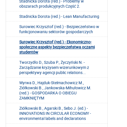
Stadnicka Dorota (red.) - Problemy w
obszarach produkcyjnych Część 2.
Stadnicka Dorota (red.) - Lean Manufacturing
Surowiec Krzysztof (red.) - Bezpieczeństwo w
funkcjonowaniu sektorów gospodarczych
Surowiec Krzysztof (red.) - Ekonomiczno-
społeczne aspekty bezpieczeństwa oczami
studentów
Tworzydło D., Szuba P., Życzyński N. -
Zarządzanie kryzysem wizerunkowym z
perspektywy agencji public relations...
Wyrwa D., Hajduk-Stelmachowicz M.,
Ziółkowski B., Jankowska-Mihułowicz M.
(red.) - GOSPODARKA O OBIEGU
ZAMKNIĘTYM
Ziółkowski B., Agarski B., Sebo J. (ed.) -
INNOVATIONS IN CIRCULAR ECONOMY -
environmental labels and declarations