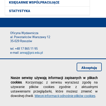
KSIĘGARNIE WSPÓŁPRACUJĄCE
STATYSTYKA
Oficyna Wydawnicza
al. Powstańców Warszawy 12
35-029 Rzeszów
tel. +48 17 865 11 95
e-mail:
annaj@prz.edu.pl
Deklaracja dostępności
Polityka prywatności
Akceptuję
Zgłoś błąd na stronie
Nasze serwisy używają informacji zapisanych w plikach
cookies
. Korzystając z serwisu wyrażasz zgodę na
używanie plików cookies zgodnie z aktualnymi
ustawieniami przeglądarki, które możesz zmienić w
dowolnej chwili.
Więcej informacji odnośnie plików cookies
.