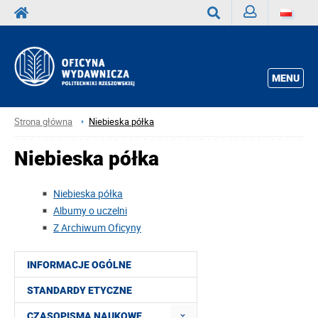
Zaloguj
Wyszukaj
MENU
Strona główna
Niebieska półka
Niebieska półka
Niebieska półka
Albumy o uczelni
Z Archiwum Oficyny
INFORMACJE OGÓLNE
STANDARDY ETYCZNE
CZASOPISMA NAUKOWE