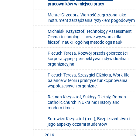
pracowników w miejscu pracy
Mentel Grzegorz, Wartość zagrożona jako
instrument zarządzania ryzykiem pogodowym
Michalski Krzysztof, Technology Assessment
Ocena technologii - nowe wyzwania dla
filozofii nauki i ogólnej metodologii nauk
Piecuch Teresa, Rozwój przedsiębiorczości
korporacyjnej - perspektywa indywidualna i
organizacyjna
Piecuch Teresa, Szczygieł Elżbieta, Work-life
balance w teorii i praktyce funkcjonowania
współczesnych organizacji
Rejman Krzysztof, Sukhyy Oleksiy, Roman
catholic church in Ukraine: History and
modern times
Surowiec Krzysztof (red.), Bezpieczeństwo i
jego aspekty oczami studentów
2019