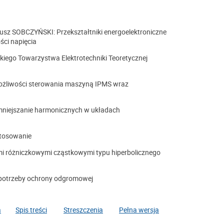
z SOBCZYŃSKI: Przekształtniki energoelektroniczne
ści napięcia
ego Towarzystwa Elektrotechniki Teoretycznej
liwości sterowania maszyną IPMS wraz
iejszanie harmonicznych w układach
stosowanie
i różniczkowymi cząstkowymi typu hiperbolicznego
potrzeby ochrony odgromowej
a
Spis treści
Streszczenia
Pełna wersja