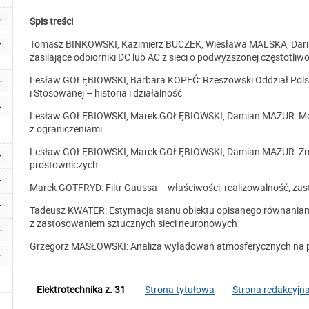
Spis treści
Tomasz BINKOWSKI, Kazimierz BUCZEK, Wiesława MALSKA, Darius
zasilające odbiorniki DC lub AC z sieci o podwyższonej częstotliwo
Lesław GOŁĘBIOWSKI, Barbara KOPEĆ: Rzeszowski Oddział Polski
i Stosowanej – historia i działalność
Lesław GOŁĘBIOWSKI, Marek GOŁĘBIOWSKI, Damian MAZUR: Moż
z ograniczeniami
Lesław GOŁĘBIOWSKI, Marek GOŁĘBIOWSKI, Damian MAZUR: Zmn
prostowniczych
Marek GOTFRYD: Filtr Gaussa – właściwości, realizowalność, za
Tadeusz KWATER: Estymacja stanu obiektu opisanego równaniam
z zastosowaniem sztucznych sieci neuronowych
Grzegorz MASŁOWSKI: Analiza wyładowań atmosferycznych na 
Elektrotechnika z. 31
Strona tytułowa
Strona redakcyjn