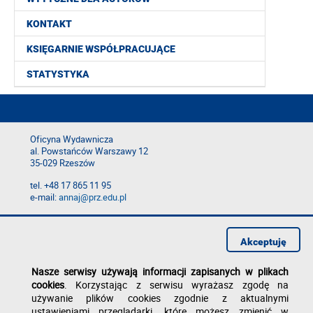
KONTAKT
KSIĘGARNIE WSPÓŁPRACUJĄCE
STATYSTYKA
Oficyna Wydawnicza
al. Powstańców Warszawy 12
35-029 Rzeszów
tel. +48 17 865 11 95
e-mail:
annaj@prz.edu.pl
Deklaracja dostępności
Polityka prywatności
Akceptuję
Zgłoś błąd na stronie
Nasze serwisy używają informacji zapisanych w plikach
cookies
. Korzystając z serwisu wyrażasz zgodę na
używanie plików cookies zgodnie z aktualnymi
ustawieniami przeglądarki, które możesz zmienić w