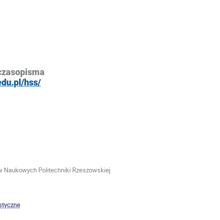
 czasopisma
edu.pl/hss/
w Naukowych Politechniki Rzeszowskiej
styczne