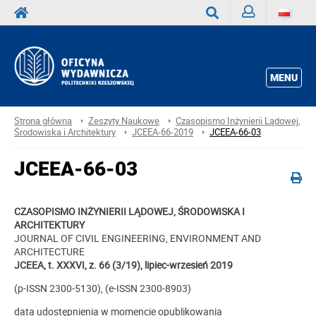
Zaloguj
Wyszukaj
MENU
Strona główna
Zeszyty Naukowe
Czasopismo Inżynierii Lądowej,
Środowiska i Architektury
JCEEA-66-2019
JCEEA-66-03
JCEEA-66-03
CZASOPISMO INŻYNIERII LĄDOWEJ, ŚRODOWISKA I
ARCHITEKTURY
JOURNAL OF CIVIL ENGINEERING, ENVIRONMENT AND
ARCHITECTURE
JCEEA, t. XXXVI, z. 66 (3/19), lipiec-wrzesień 2019
(p-ISSN 2300-5130), (e-ISSN 2300-8903)
data udostępnienia w momencie opublikowania