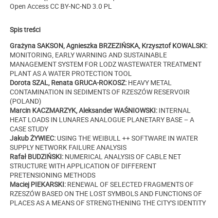
Open Access CC BY-NC-ND 3.0 PL
Spis treści
Grażyna SAKSON, Agnieszka BRZEZIŃSKA, Krzysztof KOWALSKI:
MONITORING, EARLY WARNING AND SUSTAINABLE
MANAGEMENT SYSTEM FOR LODZ WASTEWATER TREATMENT
PLANT AS A WATER PROTECTION TOOL
Dorota SZAL, Renata GRUCA-ROKOSZ:
HEAVY METAL
CONTAMINATION IN SEDIMENTS OF RZESZÓW RESERVOIR
(POLAND)
Marcin KACZMARZYK, Aleksander WAŚNIOWSKI:
INTERNAL
HEAT LOADS IN LUNARES ANALOGUE PLANETARY BASE – A
CASE STUDY
Jakub ŻYWIEC:
USING THE WEIBULL ++ SOFTWARE IN WATER
SUPPLY NETWORK FAILURE ANALYSIS
Rafał BUDZIŃSKI:
NUMERICAL ANALYSIS OF CABLE NET
STRUCTURE WITH APPLICATION OF DIFFERENT
PRETENSIONING METHODS
Maciej PIEKARSKI:
RENEWAL OF SELECTED FRAGMENTS OF
RZESZÓW BASED ON THE LOST SYMBOLS AND FUNCTIONS OF
PLACES AS A MEANS OF STRENGTHENING THE CITY'S IDENTITY