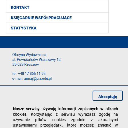
KONTAKT
KSIĘGARNIE WSPÓŁPRACUJĄCE
STATYSTYKA
Oficyna Wydawnicza
al. Powstańców Warszawy 12
35-029 Rzeszów
tel. +48 17 865 11 95
e-mail:
annaj@prz.edu.pl
Deklaracja dostępności
Polityka prywatności
Akceptuję
Zgłoś błąd na stronie
Nasze serwisy używają informacji zapisanych w plikach
cookies
. Korzystając z serwisu wyrażasz zgodę na
używanie plików cookies zgodnie z aktualnymi
ustawieniami przeglądarki, które możesz zmienić w