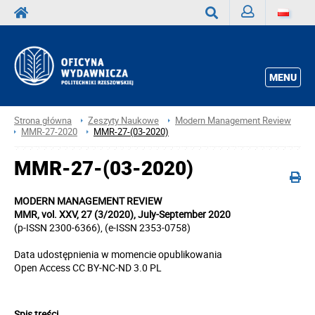
Zaloguj
Wyszukaj
MENU
Strona główna
Zeszyty Naukowe
Modern Management Review
MMR-27-2020
MMR-27-(03-2020)
MMR-27-(03-2020)
MODERN MANAGEMENT REVIEW
MMR, vol. XXV, 27 (3/2020), July-September 2020
(p-ISSN 2300-6366), (e-ISSN 2353-0758)
Data udostępnienia w momencie opublikowania
Open Access CC BY-NC-ND 3.0 PL
Spis treści