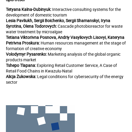
Tetyana Kalna-Dubinyuk:
Interactive consulting systems for the
development of domestic tourism
Lesia Pavliukh, Sergii Boichenko, Sergii Shamanskyi, Iryna
Syrotina, Olena
Todorovych:
Cascade photobioreactor for waste
water treatment by microalgae
Tetiana Viktorivna Posnova, Andriy Vasyliovych Lisovyi, Kateryna
Petrivna Proskura:
Human resources management at the stage of
formation of creative economy
Volodymyr Pysarenko:
Marketing analysis of the global organic
products market
Tshepo Tlapana:
Exploring Retail Customer Service, A Case of
Retail Food Chains in Kwazulu-Natal
Alicja Żukowska:
Legal conditions for cybersecurity of the energy
sector