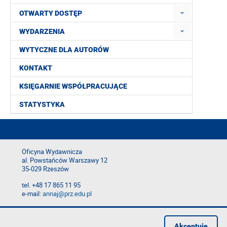
OTWARTY DOSTĘP
WYDARZENIA
WYTYCZNE DLA AUTORÓW
KONTAKT
KSIĘGARNIE WSPÓŁPRACUJĄCE
STATYSTYKA
Oficyna Wydawnicza
al. Powstańców Warszawy 12
35-029 Rzeszów
tel. +48 17 865 11 95
e-mail:
annaj@prz.edu.pl
Deklaracja dostępności
Polityka prywatności
Akceptuję