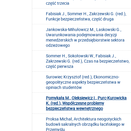
część trzecia
Fabisiak J., Sommer H., Zakrzewski G. (red.),
Funkcje bezpieczeństwa, część druga
Jankowska-Mihułowicz M., Laskowski G.,
Uwarunkowania podejmowania decyzji
menedżerskich w przedsiębiorstwie sektora
odzieżowego
Sommer H., Sokołowski W., Fabisiak J.,
Zakrzewski G. (red.), Czas na bezpieczeństwo,
część pierwsza
Surowiec Krzysztof (red.), Ekonomiczno-
geopolityczne aspekty bezpieczeństwa w
opiniach studentów
Pomykała M., Oleksiewicz I., Purc-Kurowicka
K. (red.), Współczesne problemy
bezpieczeństwa wewnętrznego
Proksa Michał, Architektura neogotyckich
budowli sakralnych obrządku łacińskiego w
Przemyślu