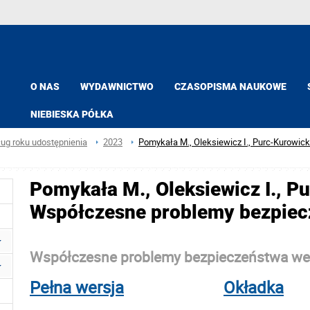
O NAS
WYDAWNICTWO
CZASOPISMA NAUKOWE
NIEBIESKA PÓŁKA
ług roku udostępnienia
2023
Pomykała M., Oleksiewicz I., Purc-Kurowic
Pomykała M., Oleksiewicz I., Pu
Współczesne problemy bezpie
Współczesne problemy bezpieczeństwa w
Pełna wersja
Okładka