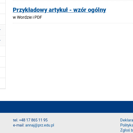
Przykładowy artykuł - wzór ogólny
w Wordzie i PDF
tel. +48 17 865 11 95
Deklara
e-mail:
annaj@prz.edu.pl
Polityk
Zgłoś b