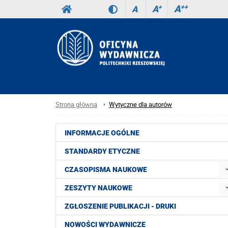
A
++
A
+
A
Strona główna
Wytyczne dla autorów
INFORMACJE OGÓLNE
STANDARDY ETYCZNE
CZASOPISMA NAUKOWE
ZESZYTY NAUKOWE
ZGŁOSZENIE PUBLIKACJI - DRUKI
NOWOŚCI WYDAWNICZE