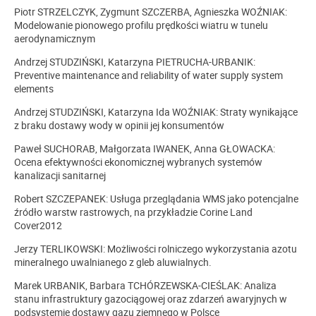
Piotr STRZELCZYK, Zygmunt SZCZERBA, Agnieszka WOŹNIAK:
Modelowanie pionowego profilu prędkości wiatru w tunelu
aerodynamicznym
Andrzej STUDZIŃSKI, Katarzyna PIETRUCHA-URBANIK:
Preventive maintenance and reliability of water supply system
elements
Andrzej STUDZIŃSKI, Katarzyna Ida WOŹNIAK: Straty wynikające
z braku dostawy wody w opinii jej konsumentów
Paweł SUCHORAB, Małgorzata IWANEK, Anna GŁOWACKA:
Ocena efektywności ekonomicznej wybranych systemów
kanalizacji sanitarnej
Robert SZCZEPANEK: Usługa przeglądania WMS jako potencjalne
źródło warstw rastrowych, na przykładzie Corine Land
Cover2012
Jerzy TERLIKOWSKI: Możliwości rolniczego wykorzystania azotu
mineralnego uwalnianego z gleb aluwialnych.
Marek URBANIK, Barbara TCHÓRZEWSKA-CIEŚLAK: Analiza
stanu infrastruktury gazociągowej oraz zdarzeń awaryjnych w
podsystemie dostawy gazu ziemnego w Polsce