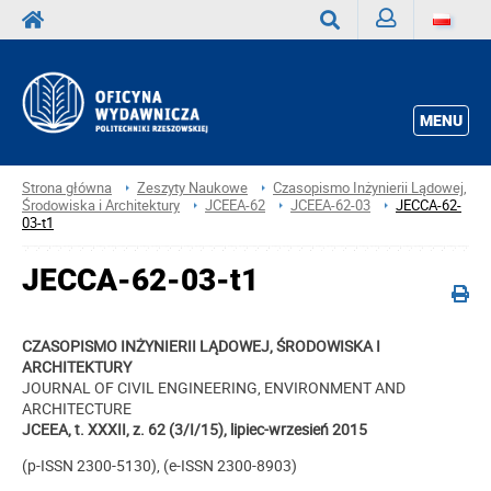
Zaloguj
Wyszukaj
MENU
Strona główna
Zeszyty Naukowe
Czasopismo Inżynierii Lądowej,
Środowiska i Architektury
JCEEA-62
JCEEA-62-03
JECCA-62-
03-t1
JECCA-62-03-t1
CZASOPISMO INŻYNIERII LĄDOWEJ, ŚRODOWISKA I
ARCHITEKTURY
JOURNAL OF CIVIL ENGINEERING, ENVIRONMENT AND
ARCHITECTURE
JCEEA, t. XXXII, z. 62 (3/I/15), lipiec-wrzesień 2015
(p-ISSN 2300-5130), (e-ISSN 2300-8903)