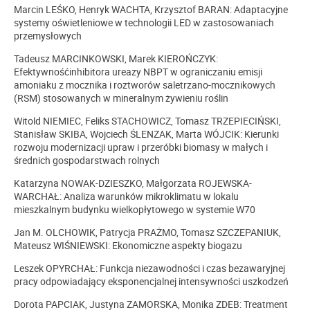
Marcin LEŚKO, Henryk WACHTA, Krzysztof BARAN: Adaptacyjne
systemy oświetleniowe w technologii LED w zastosowaniach
przemysłowych
Tadeusz MARCINKOWSKI, Marek KIEROŃCZYK:
Efektywnośćinhibitora ureazy NBPT w ograniczaniu emisji
amoniaku z mocznika i roztworów saletrzano-mocznikowych
(RSM) stosowanych w mineralnym żywieniu roślin
Witold NIEMIEC, Feliks STACHOWICZ, Tomasz TRZEPIECIŃSKI,
Stanisław SKIBA, Wojciech ŚLENZAK, Marta WÓJCIK: Kierunki
rozwoju modernizacji upraw i przeróbki biomasy w małych i
średnich gospodarstwach rolnych
Katarzyna NOWAK-DZIESZKO, Małgorzata ROJEWSKA-
WARCHAŁ: Analiza warunków mikroklimatu w lokalu
mieszkalnym budynku wielkopłytowego w systemie W70
Jan M. OLCHOWIK, Patrycja PRAŻMO, Tomasz SZCZEPANIUK,
Mateusz WIŚNIEWSKI: Ekonomiczne aspekty biogazu
Leszek OPYRCHAŁ: Funkcja niezawodności i czas bezawaryjnej
pracy odpowiadający eksponencjalnej intensywności uszkodzeń
Dorota PAPCIAK, Justyna ZAMORSKA, Monika ZDEB: Treatment