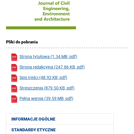
Pliki do pobrania
Strona tytułowa (1.34 MB, pdf)
Strona redakcyjna (247.86 KB, pdf)
Spis treści (48.92 KB, pdf)
Streszczenia (879.50 KB, pdf)
Pełna wersja (39.59 MB, pdf)
INFORMACJE OGÓLNE
STANDARDY ETYCZNE