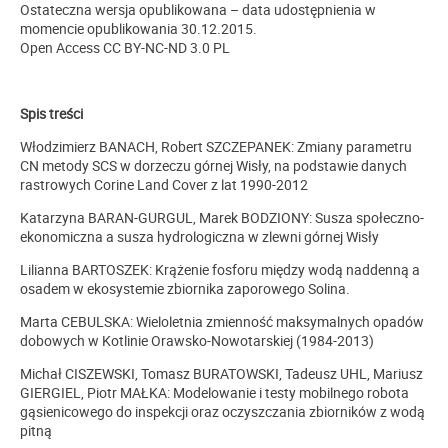
Ostateczna wersja opublikowana – data udostępnienia w
momencie opublikowania 30.12.2015.
Open Access CC BY-NC-ND 3.0 PL
Spis treści
Włodzimierz BANACH, Robert SZCZEPANEK: Zmiany parametru
CN metody SCS w dorzeczu górnej Wisły, na podstawie danych
rastrowych Corine Land Cover z lat 1990-2012
Katarzyna BARAN-GURGUL, Marek BODZIONY: Susza społeczno-
ekonomiczna a susza hydrologiczna w zlewni górnej Wisły
Lilianna BARTOSZEK: Krążenie fosforu między wodą naddenną a
osadem w ekosystemie zbiornika zaporowego Solina.
Marta CEBULSKA: Wieloletnia zmienność maksymalnych opadów
dobowych w Kotlinie Orawsko-Nowotarskiej (1984-2013)
Michał CISZEWSKI, Tomasz BURATOWSKI, Tadeusz UHL, Mariusz
GIERGIEL, Piotr MAŁKA: Modelowanie i testy mobilnego robota
gąsienicowego do inspekcji oraz oczyszczania zbiorników z wodą
pitną