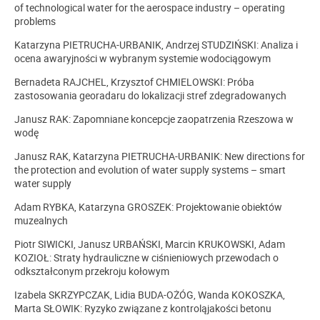
of technological water for the aerospace industry – operating
problems
Katarzyna PIETRUCHA-URBANIK, Andrzej STUDZIŃSKI: Analiza i
ocena awaryjności w wybranym systemie wodociągowym
Bernadeta RAJCHEL, Krzysztof CHMIELOWSKI: Próba
zastosowania georadaru do lokalizacji stref zdegradowanych
Janusz RAK: Zapomniane koncepcje zaopatrzenia Rzeszowa w
wodę
Janusz RAK, Katarzyna PIETRUCHA-URBANIK: New directions for
the protection and evolution of water supply systems – smart
water supply
Adam RYBKA, Katarzyna GROSZEK: Projektowanie obiektów
muzealnych
Piotr SIWICKI, Janusz URBAŃSKI, Marcin KRUKOWSKI, Adam
KOZIOŁ: Straty hydrauliczne w ciśnieniowych przewodach o
odkształconym przekroju kołowym
Izabela SKRZYPCZAK, Lidia BUDA-OŻÓG, Wanda KOKOSZKA,
Marta SŁOWIK: Ryzyko związane z kontroląjakości betonu