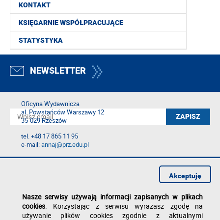
KONTAKT
KSIĘGARNIE WSPÓŁPRACUJĄCE
STATYSTYKA
NEWSLETTER
Oficyna Wydawnicza
al. Powstańców Warszawy 12
35-029 Rzeszów
tel. +48 17 865 11 95
e-mail:
annaj@prz.edu.pl
Deklaracja dostępności
Polityka prywatności
Akceptuję
Zgłoś błąd na stronie
Nasze serwisy używają informacji zapisanych w plikach
cookies
. Korzystając z serwisu wyrażasz zgodę na
używanie plików cookies zgodnie z aktualnymi