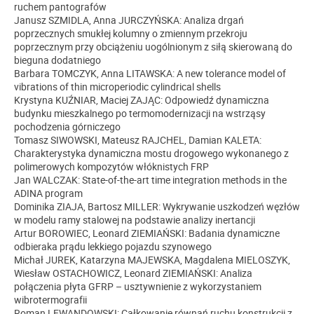
ruchem pantografów
Janusz SZMIDLA, Anna JURCZYŃSKA: Analiza drgań
poprzecznych smukłej kolumny o zmiennym przekroju
poprzecznym przy obciążeniu uogólnionym z siłą skierowaną do
bieguna dodatniego
Barbara TOMCZYK, Anna LITAWSKA: A new tolerance model of
vibrations of thin microperiodic cylindrical shells
Krystyna KUŹNIAR, Maciej ZAJĄC: Odpowiedź dynamiczna
budynku mieszkalnego po termomodernizacji na wstrząsy
pochodzenia górniczego
Tomasz SIWOWSKI, Mateusz RAJCHEL, Damian KALETA:
Charakterystyka dynamiczna mostu drogowego wykonanego z
polimerowych kompozytów włóknistych FRP
Jan WALCZAK: State-of-the-art time integration methods in the
ADINA program
Dominika ZIAJA, Bartosz MILLER: Wykrywanie uszkodzeń węzłów
w modelu ramy stalowej na podstawie analizy inertancji
Artur BOROWIEC, Leonard ZIEMIAŃSKI: Badania dynamiczne
odbieraka prądu lekkiego pojazdu szynowego
Michał JUREK, Katarzyna MAJEWSKA, Magdalena MIELOSZYK,
Wiesław OSTACHOWICZ, Leonard ZIEMIAŃSKI: Analiza
połączenia płyta GFRP – usztywnienie z wykorzystaniem
wibrotermografii
Roman LEWANDOWSKI: Całkowanie równań ruchu konstrukcji z