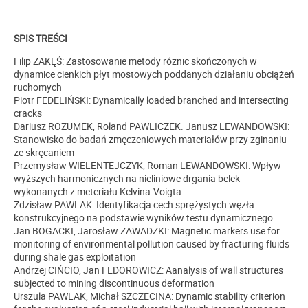
SPIS TREŚCI
Filip ZAKĘŚ: Zastosowanie metody różnic skończonych w
dynamice cienkich płyt mostowych poddanych działaniu obciążeń
ruchomych
Piotr FEDELIŃSKI: Dynamically loaded branched and intersecting
cracks
Dariusz ROZUMEK, Roland PAWLICZEK. Janusz LEWANDOWSKI:
Stanowisko do badań zmęczeniowych materiałów przy zginaniu
ze skręcaniem
Przemysław WIELENTEJCZYK, Roman LEWANDOWSKI: Wpływ
wyższych harmonicznych na nieliniowe drgania belek
wykonanych z meteriału Kelvina-Voigta
Zdzisław PAWLAK: Identyfikacja cech sprężystych węzła
konstrukcyjnego na podstawie wyników testu dynamicznego
Jan BOGACKI, Jarosław ZAWADZKI: Magnetic markers use for
monitoring of environmental pollution caused by fracturing fluids
during shale gas exploitation
Andrzej CIŃCIO, Jan FEDOROWICZ: Aanalysis of wall structures
subjected to mining discontinuous deformation
Urszula PAWLAK, Michał SZCZECINA: Dynamic stability criterion