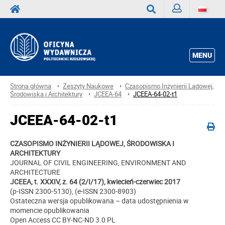
Zaloguj
Wyszukaj
MENU
Strona główna
Zeszyty Naukowe
Czasopismo Inżynierii Lądowej,
Środowiska i Architektury
JCEEA-64
JCEEA-64-02-t1
JCEEA-64-02-t1
CZASOPISMO INŻYNIERII LĄDOWEJ, ŚRODOWISKA I
ARCHITEKTURY
JOURNAL OF CIVIL ENGINEERING, ENVIRONMENT AND
ARCHITECTURE
JCEEA, t. XXXIV, z. 64 (2/I/17), kwiecień-czerwiec 2017
(p-ISSN 2300-5130), (e-ISSN 2300-8903)
Ostateczna wersja opublikowana – data udostępnienia w
momencie opublikowania
Open Access CC BY-NC-ND 3.0 PL