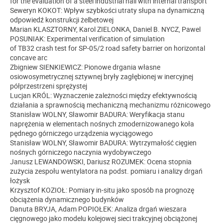
for the evaluation of a steel industrial hall with internal transport
Seweryn KOKOT: Wpływ szybkości utraty słupa na dynamiczną
odpowiedź konstrukcji żelbetowej
Marian KLASZTORNY, Karol ZIELONKA, Daniel B. NYCZ, Pawel
POSUNIAK: Experimental verification of simulation
of TB32 crash test for SP-05/2 road safety barrier on horizontal
concave arc
Zbigniew SIENKIEWICZ: Pionowe drgania własne
osiowosymetrycznej sztywnej bryły zagłębionej w inercyjnej
półprzestrzeni sprężystej
Lucjan KRÓL: Wyznaczenie zależności między efektywnością
działania a sprawnością mechaniczną mechanizmu różnicowego
Stanisław WOLNY, Sławomir BADURA: Weryfikacja stanu
naprężenia w elementach nośnych zmodernizowanego koła
pędnego górniczego urządzenia wyciągowego
Stanisław WOLNY, Sławomir BADURA: Wytrzymałość cięgien
nośnych górniczego naczynia wydobywczego
Janusz LEWANDOWSKI, Dariusz ROZUMEK: Ocena stopnia
zużycia zespołu wentylatora na podst. pomiaru i analizy drgań
łożysk
Krzysztof KOZIOŁ: Pomiary in-situ jako sposób na prognozę
obciążenia dynamicznego budynków
Danuta BRYJA, Adam POPIOŁEK: Analiza drgań wieszara
cięgnowego jako modelu kolejowej sieci trakcyjnej obciążonej