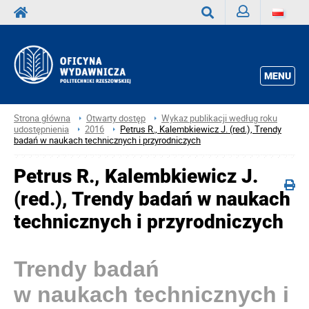
Zaloguj
Wyszukaj
MENU
Strona główna
Otwarty dostęp
Wykaz publikacji według roku
udostępnienia
2016
Petrus R., Kalembkiewicz J. (red.), Trendy
badań w naukach technicznych i przyrodniczych
Petrus R., Kalembkiewicz J.
(red.), Trendy badań w naukach
technicznych i przyrodniczych
Trendy badań
w naukach technicznych i