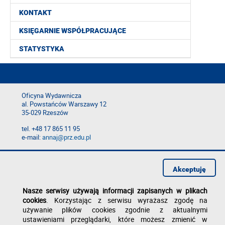
KONTAKT
KSIĘGARNIE WSPÓŁPRACUJĄCE
STATYSTYKA
Oficyna Wydawnicza
al. Powstańców Warszawy 12
35-029 Rzeszów
tel. +48 17 865 11 95
e-mail:
annaj@prz.edu.pl
Deklaracja dostępności
Polityka prywatności
Akceptuję
Zgłoś błąd na stronie
Nasze serwisy używają informacji zapisanych w plikach
cookies
. Korzystając z serwisu wyrażasz zgodę na
używanie plików cookies zgodnie z aktualnymi
ustawieniami przeglądarki, które możesz zmienić w