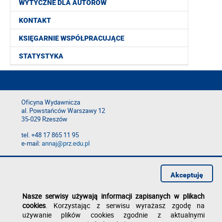
WYTYCZNE DLA AUTORÓW
KONTAKT
KSIĘGARNIE WSPÓŁPRACUJĄCE
STATYSTYKA
Oficyna Wydawnicza
al. Powstańców Warszawy 12
35-029 Rzeszów
tel. +48 17 865 11 95
e-mail:
annaj@prz.edu.pl
Deklaracja dostępności
Polityka prywatności
Akceptuję
Zgłoś błąd na stronie
Nasze serwisy używają informacji zapisanych w plikach
cookies
. Korzystając z serwisu wyrażasz zgodę na
używanie plików cookies zgodnie z aktualnymi