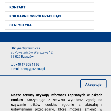
KONTAKT
KSIĘGARNIE WSPÓŁPRACUJĄCE
STATYSTYKA
Oficyna Wydawnicza
al. Powstańców Warszawy 12
35-029 Rzeszów
tel. +48 17 865 11 95
e-mail:
annaj@prz.edu.pl
Deklaracja dostępności
Polityka prywatności
Akceptuję
Zgłoś błąd na stronie
Nasze serwisy używają informacji zapisanych w plikach
cookies
. Korzystając z serwisu wyrażasz zgodę na
używanie plików cookies zgodnie z aktualnymi
ustawieniami przeglądarki, które możesz zmienić w