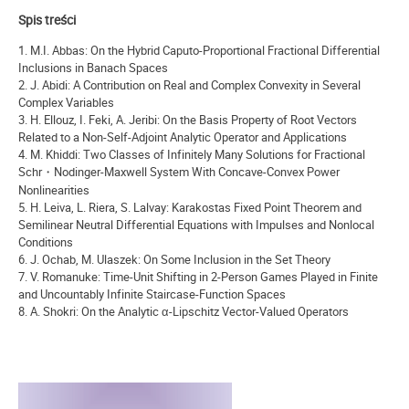
Spis treści
1.
M.I. Abbas
:
On the Hybrid Caputo-Proportional Fractional Differential
Inclusions in Banach Spaces
2.
J. Abidi
:
A Contribution on Real and Complex Convexity in Several
Complex Variables
3.
H. Ellouz, I. Feki, A. Jeribi
:
On the Basis Property of Root Vectors
Related to a Non-Self-Adjoint Analytic Operator and Applications
4.
M. Khiddi
:
Two Classes of Infinitely Many Solutions for Fractional
Schr・Nodinger-Maxwell System With Concave-Convex Power
Nonlinearities
5.
H. Leiva, L. Riera, S. Lalvay
:
Karakostas Fixed Point Theorem and
Semilinear Neutral Differential Equations with Impulses and Nonlocal
Conditions
6.
J. Ochab, M. Ulaszek
:
On Some Inclusion in the Set Theory
7.
V. Romanuke
:
Time-Unit Shifting in 2-Person Games Played in Finite
and Uncountably Infinite Staircase-Function Spaces
8.
A. Shokri
:
On the Analytic
α
-Lipschitz Vector-Valued Operators