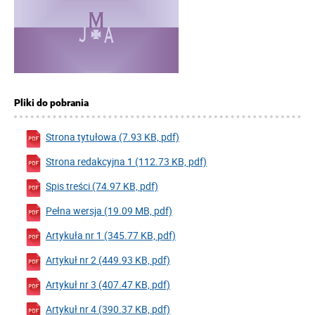
Pliki do pobrania
Strona tytułowa (7.93 KB, pdf)
Strona redakcyjna 1 (112.73 KB, pdf)
Spis treści (74.97 KB, pdf)
Pełna wersja (19.09 MB, pdf)
Artykuła nr 1 (345.77 KB, pdf)
Artykuł nr 2 (449.93 KB, pdf)
Artykuł nr 3 (407.47 KB, pdf)
Artykuł nr 4 (390.37 KB, pdf)