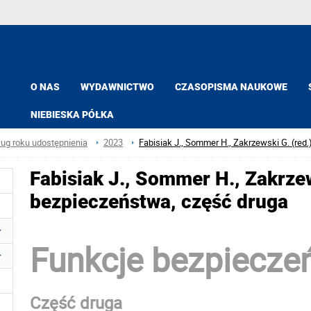
O NAS
WYDAWNICTWO
CZASOPISMA NAUKOWE
NIEBIESKA PÓŁKA
ług roku udostępnienia
2023
Fabisiak J., Sommer H., Zakrzewski G. (red
Fabisiak J., Sommer H., Zakrzew
bezpieczeństwa, część druga
Funkcje bezpiecze
Część druga