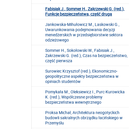
Fabisiak J., Sommer H., Zakrzewski G. (red.),
Funkcje bezpieczeństwa, część druga
Jankowska-Mihułowicz M., Laskowski G.,
Uwarunkowania podejmowania decyzji
menedżerskich w przedsiębiorstwie sektora
odzieżowego
Sommer H., Sokołowski W., Fabisiak J.,
Zakrzewski G. (red.), Czas na bezpieczeństwo,
część pierwsza
Surowiec Krzysztof (red.), Ekonomiczno-
geopolityczne aspekty bezpieczeństwa w
opiniach studentów
Pomykała M., Oleksiewicz I., Purc-Kurowicka
K. (red.), Współczesne problemy
bezpieczeństwa wewnętrznego
Proksa Michał, Architektura neogotyckich
budowli sakralnych obrządku łacińskiego w
Przemyślu