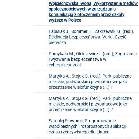
Wojciechowska Iwona, Wykorzystanie mediów
społecznościowych w zarządzaniu
komunikacją z otoczeniem przez szkoły
wyższe w Polsce
Fabisiak J., Sommer H., Zakrzewski G. (red.),
Deklinacja bezpieczeństwa. Varia. Część
pierwsza
Pomykała M., Oleksiewicz I. (red.), Zagrożenia
i wyzwania bezpieczeństwa w
cyberprzestrzeni
Martyka A., Stojak G. (red.), Parki publiczne
miejskie, podworskie i przypałacowe jako
przestrzenie wielofunkcyjne (...) 1
Martyka A., Stojak G. (red.), Parki publiczne
miejskie, podworskie i przypałacowe jako
przestrzenie wielofunkcyjne (...) 2
Samolej Sławomir, Programowanie
współbieżnych i rozproszonych aplikacji
czasu rzeczywistego dla Linuxa