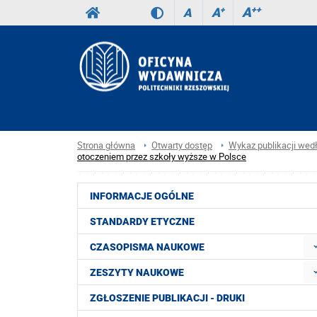
A
++
A
+
A
Strona główna
Otwarty dostęp
Wykaz publikacji wed
otoczeniem przez szkoły wyższe w Polsce
INFORMACJE OGÓLNE
STANDARDY ETYCZNE
CZASOPISMA NAUKOWE
ZESZYTY NAUKOWE
ZGŁOSZENIE PUBLIKACJI - DRUKI