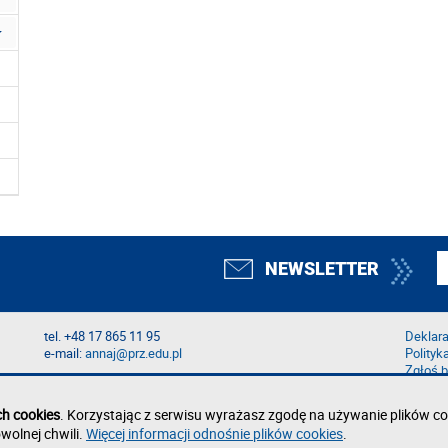
NEWSLETTER
tel. +48 17 865 11 95
Deklara
e-mail:
annaj@prz.edu.pl
Polityk
Zgłoś b
ch cookies
. Korzystając z serwisu wyrażasz zgodę na używanie plików co
wolnej chwili.
Więcej informacji odnośnie plików cookies
.