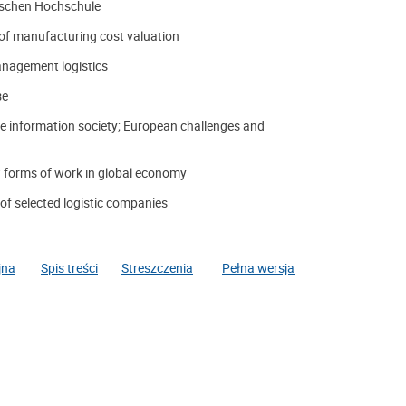
ischen Hochschule
ty of manufacturing cost valuation
anagement logistics
зе
the information society; European challenges and
 forms of work in global economy
of selected logistic companies
jna
Spis treści
Streszczenia
Pełna wersja