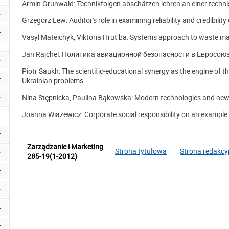
Armin Grunwald: Technikfolgen abschätzen lehren an einer techn
Grzegorz Lew: Auditor's role in examining reliability and credibili
Vasyl Mateichyk, Viktoria Hrut’ba: Systems approach to waste m
Jan Rajchel: Пoлитика авиационной безопасности в Евросою
Piotr Saukh: The scientific-educational synergy as the engine of 
Ukrainian problems
Nina Stępnicka, Paulina Bąkowska: Modern technologies and new
Joanna Wiażewicz: Corporate social responsibility on an example 
Zarządzanie i Marketing
Strona tytułowa
Strona redakcy
285-19(1-2012)