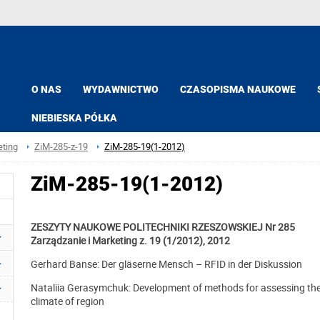
O NAS
WYDAWNICTWO
CZASOPISMA NAUKOWE
NIEBIESKA PÓŁKA
eting
ZiM-285-z-19
ZiM-285-19(1-2012)
ZiM-285-19(1-2012)
ZESZYTY NAUKOWE POLITECHNIKI RZESZOWSKIEJ Nr 285
Zarządzanie i Marketing z. 19 (1/2012), 2012
Gerhard Banse: Der gläserne Mensch – RFID in der Diskussion
Nataliia Gerasymchuk: Development of methods for assessing the 
climate of region