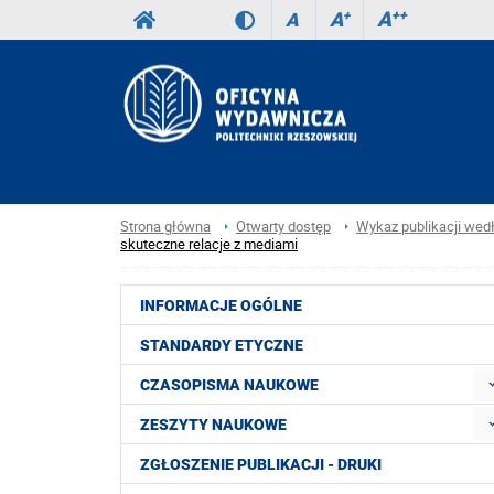
A
++
A
+
A
Strona główna
Otwarty dostęp
Wykaz publikacji wed
skuteczne relacje z mediami
INFORMACJE OGÓLNE
STANDARDY ETYCZNE
CZASOPISMA NAUKOWE
ZESZYTY NAUKOWE
ZGŁOSZENIE PUBLIKACJI - DRUKI