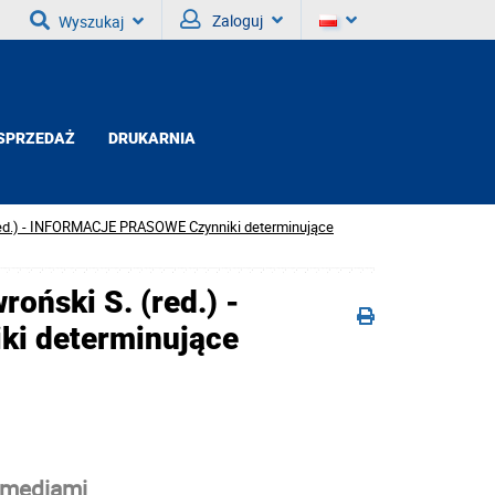
Zaloguj
Wyszukaj
SPRZEDAŻ
DRUKARNIA
(red.) - INFORMACJE PRASOWE Czynniki determinujące
roński S. (red.) -
i determinujące
 z mediami