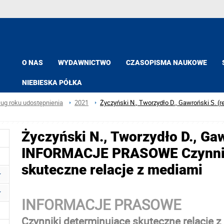
O NAS
WYDAWNICTWO
CZASOPISMA NAUKOWE
NIEBIESKA PÓŁKA
ług roku udostępnienia
2021
Życzyński N., Tworzydło D., Gawroński S. 
Życzyński N., Tworzydło D., Gaw
INFORMACJE PRASOWE Czynnik
skuteczne relacje z mediami
INFORMACJE PRASOWE
Czynniki determinujące skuteczne relacje