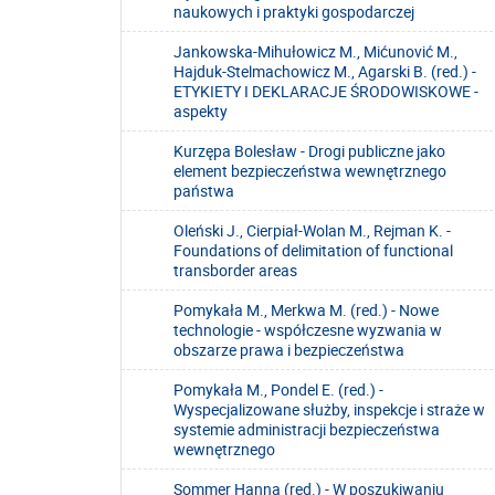
naukowych i praktyki gospodarczej
Jankowska-Mihułowicz M., Mićunović M.,
Hajduk-Stelmachowicz M., Agarski B. (red.) -
ETYKIETY I DEKLARACJE ŚRODOWISKOWE -
aspekty
Kurzępa Bolesław - Drogi publiczne jako
element bezpieczeństwa wewnętrznego
państwa
Oleński J., Cierpiał-Wolan M., Rejman K. -
Foundations of delimitation of functional
transborder areas
Pomykała M., Merkwa M. (red.) - Nowe
technologie - współczesne wyzwania w
obszarze prawa i bezpieczeństwa
Pomykała M., Pondel E. (red.) -
Wyspecjalizowane służby, inspekcje i straże w
systemie administracji bezpieczeństwa
wewnętrznego
Sommer Hanna (red.) - W poszukiwaniu