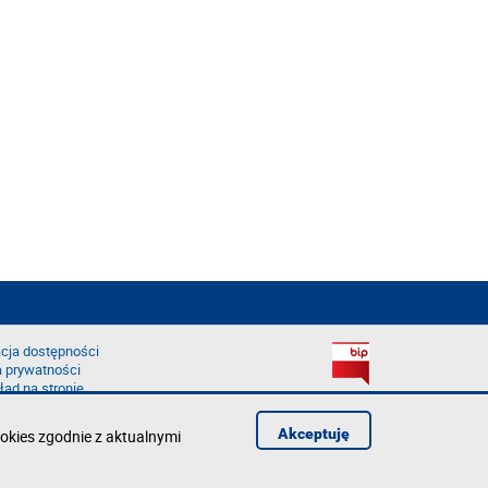
cja dostępności
a prywatności
łąd na stronie
Akceptuję
okies zgodnie z aktualnymi