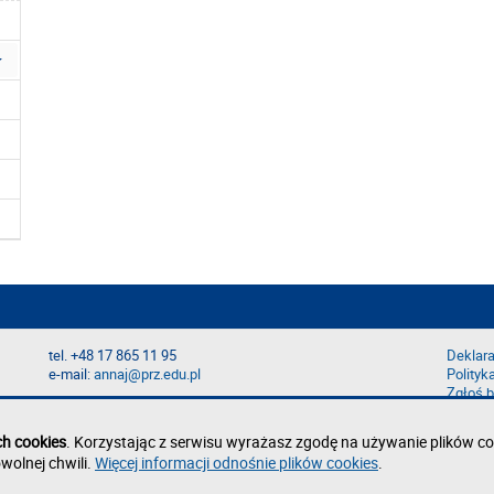
tel. +48 17 865 11 95
Deklara
e-mail:
annaj@prz.edu.pl
Polityk
Zgłoś b
ch cookies
. Korzystając z serwisu wyrażasz zgodę na używanie plików co
wolnej chwili.
Więcej informacji odnośnie plików cookies
.