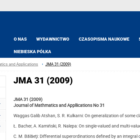
O NAS
WYDAWNICTWO
CZASOPISMA NAUKOWE
NIEBIESKA PÓŁKA
tics and Applications
JMA 31 (2009)
JMA 31 (2009)
JMA 31 (2009)
Journal of Mathmatics and Appllications No 31
Waggas Galib Atshan, S. R. Kulkarni: On generalization of some c
Ł. Bacher, A. Kamiński, R. Nalepa: On single-valued and multi-va
C. M. Bălăeţi: Differential superordinations defined by an integral