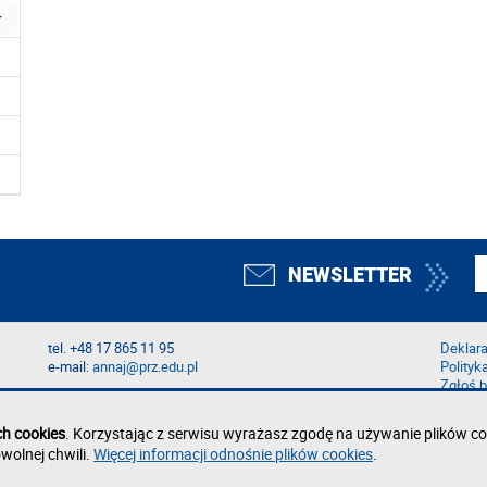
NEWSLETTER
tel. +48 17 865 11 95
Deklara
e-mail:
annaj@prz.edu.pl
Polityk
Zgłoś b
ch cookies
. Korzystając z serwisu wyrażasz zgodę na używanie plików co
wolnej chwili.
Więcej informacji odnośnie plików cookies
.