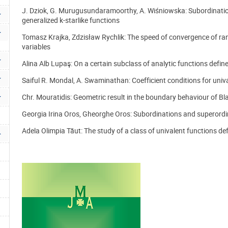
J. Dziok, G. Murugusundaramoorthy, A. Wiśniowska: Subordination 
generalized k-starlike functions
Tomasz Krajka, Zdzisław Rychlik: The speed of convergence of 
variables
Alina Alb Lupaş: On a certain subclass of analytic functions de
Saiful R. Mondal, A. Swaminathan: Coefficient conditions for univa
Chr. Mouratidis: Geometric result in the boundary behaviour of B
Georgia Irina Oros, Gheorghe Oros: Subordinations and superordin
Adela Olimpia Tăut: The study of a class of univalent functions d