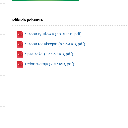
Pliki do pobrania
Strona tytułowa (38.30 KB, pdf)
Strona redakcyjna (82.69 KB, pdf)
Spis treści (322.67 KB, pdf)
Pełna wersja (2.47 MB, pdf)