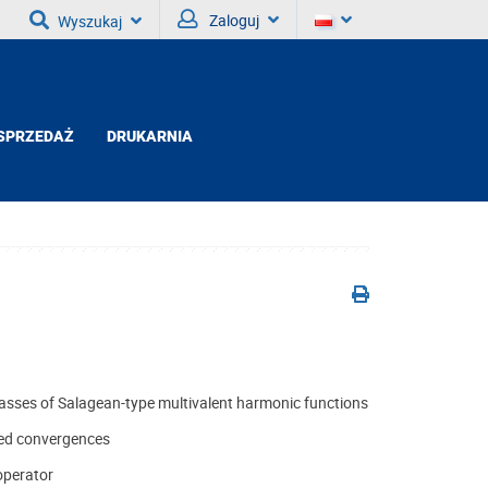
Zaloguj
Wyszukaj
SPRZEDAŻ
DRUKARNIA
lasses of Salagean-type multivalent harmonic functions
lued convergences
 operator