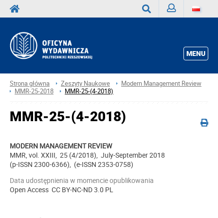
Zaloguj
Wyszukaj
MENU
Strona główna
Zeszyty Naukowe
Modern Management Review
MMR-25-2018
MMR-25-(4-2018)
MMR-25-(4-2018)
MODERN MANAGEMENT REVIEW
MMR, vol. XXIII, 25 (4/2018), July-September 2018
(p-ISSN 2300-6366), (e-ISSN 2353-0758)
Data udostępnienia w momencie opublikowania
Open Access CC BY-NC-ND 3.0 PL