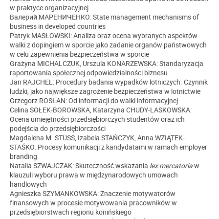
w praktyce organizacyjnej
Валерий МАРЕНИЧЕНКО: State management mechanisms of
business in developed countries
Patryk MASŁOWSKI: Analiza oraz ocena wybranych aspektów
walki z dopingiem w sporcie jako zadanie organów państwowych
w celu zapewnienia bezpieczeństwa w sporcie
Grażyna MICHALCZUK, Urszula KONARZEWSKA: Standaryzacja
raportowania społecznej odpowiedzialności biznesu
Jan RAJCHEL: Procedury badania wypadków lotniczych. Czynnik
ludzki, jako największe zagrożenie bezpieczeństwa w lotnictwie
Grzegorz ROSŁAN: Od informacji do walki informacyjnej
Celina SOŁEK-BOROWSKA, Katarzyna CHUDY-LASKOWSKA:
Ocena umiejętności przedsiębiorczych studentów oraz ich
podejścia do przedsiębiorczości
Magdalena M. STUSS, Izabela STAŃCZYK, Anna WZIĄTEK-
STAŚKO: Procesy komunikacji z kandydatami w ramach employer
branding
Natalia SZWAJCZAK: Skuteczność wskazania
lex mercatoria
w
klauzuli wyboru prawa w międzynarodowych umowach
handlowych
Agnieszka SZYMANKOWSKA: Znaczenie motywatorów
finansowych w procesie motywowania pracowników w
przedsiębiorstwach regionu konińskiego