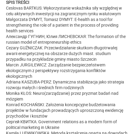
SPIS TREŚCI
Ceslovas BARTKUS: Wykorzystanie wskaźnika siły względnej w
celu aktywnych inwestycji na zagranicznym rynku walutowym
Małgorzata DYMYT, Tomasz DYMYT: E-health as a tool for
strengthening the role of a patient in the process of providing
health services
Aлександр ГУГНИН, Юлия ЛИСНЕВСКАЯ:
The formation of the
russian model
of entrepreneurship ethics
Cezary GUŹNICZAK: Przeciwdziałanie skutkom długotrwałej
awarii energetycznej na obszarze dużych miast. studium
przypadku na przykładzie gminy miasto Szczecin
Marcin JURGILEWICZ: Zarządzanie bezpieczeństwem
ekologicznym z perspektywy rozstrzygania konfliktów
ekologicznych
Adriana KASZUBA-PERZ: Dynamiczna stabilizacja jako strategia
rozwoju małych i średnich firm rodzinnych
Monika KŁOS: Neuro(zarządzanie) przez pryzmat badań nad
mózgiem
Konrad KOCHAŃSKI: Założenia koncepcyjne budżetowania
projektów w fundacjach prowadzących uproszczoną ewidencję
przychodów i kosztów
Сергей КВИТКА: Government relations as a modern form of
political marketing in Ukraine
Kamila LUDWIKOWSKA: Metoda kształcenia oparta na dowodach