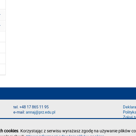
tel. +48 17 865 11 95
Deklara
e-mail:
annaj@prz.edu.pl
Polityk
Zgłoś b
ch cookies
. Korzystając z serwisu wyrażasz zgodę na używanie plików co