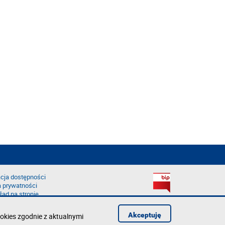
cja dostępności
a prywatności
łąd na stronie
Akceptuję
okies zgodnie z aktualnymi