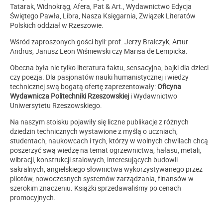
Tatarak, Widnokrąg, Afera, Pat & Art., Wydawnictwo Edycja
Świętego Pawła, Libra, Nasza Księgarnia, Związek Literatów
Polskich oddział w Rzeszowie.
Wśród zaproszonych gości byli: prof. Jerzy Bralczyk, Artur
Andrus, Janusz Leon Wiśniewski czy Marisa de Lempicka.
Obecna była nie tylko literatura faktu, sensacyjna, bajki dla dzieci
czy poezja. Dla pasjonatów nauki humanistycznej i wiedzy
technicznej swą bogatą ofertę zaprezentowały:
Oficyna
Wydawnicza Politechniki Rzeszowskiej
i Wydawnictwo
Uniwersytetu Rzeszowskiego.
Na naszym stoisku pojawiły się liczne publikacje z różnych
dziedzin technicznych wystawione z myślą o uczniach,
studentach, naukowcach i tych, którzy w wolnych chwilach chcą
poszerzyć swą wiedzę na temat ogrzewnictwa, hałasu, metali,
wibracji, konstrukcji stalowych, interesujących budowli
sakralnych, angielskiego słownictwa wykorzystywanego przez
pilotów, nowoczesnych systemów zarządzania, finansów w
szerokim znaczeniu. Książki sprzedawaliśmy po cenach
promocyjnych.