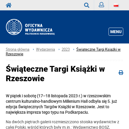
Zaloguj
Wyszukaj
MENU
Strona główna
Wydarzenia
2023
Świąteczne Targi Książki w
Rzeszowie
Świąteczne Targi Książki w
Rzeszowie
W piątek i sobotę (17–18 listopada 2023 r.) w rzeszowskim
centrum kulturalno-handlowym Millenium Hall odbyła się 5. już
edycja Świątecznych Targów Książki w Rzeszowie. Jest to
największa impreza tego typu na Podkarpaciu.
Na dwóch piętrach galerii rozmieszczono stoiska wydawnictw z
całej Polski, wśród których były m.in.: Wydawnictwo BOSZ,