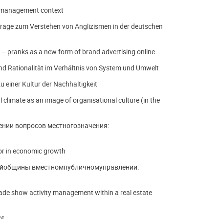
t management context
rage zum Verstehen von Anglizismen in der deutschen
 – pranks as a new form of brand advertising online
und Rationalität im Verhältnis von System und Umwelt
zu einer Kultur der Nachhaltigkeit
climate as an image of organisational culture (in the
нии вопросов местногозначения:
tor in economic growth
ойобщины вместномпубличномуправлении:
ade show activity management within a real estate
pt