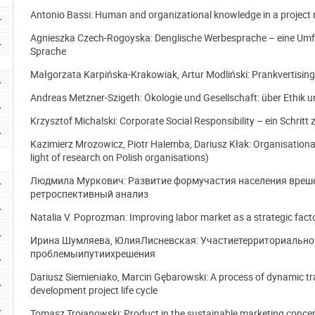
Antonio Bassi: Human and organizational knowledge in a projec
Agnieszka Czech-Rogoyska: Denglische Werbesprache – eine Umf
Sprache
Małgorzata Karpińska-Krakowiak, Artur Modliński: Prankvertising
Andreas Metzner-Szigeth: Ökologie und Gesellschaft: über Ethik 
Krzysztof Michalski: Corporate Social Responsibility – ein Schritt 
Kazimierz Mrozowicz, Piotr Halemba, Dariusz Kłak: Organisational 
light of research on Polish organisations)
Людмила Муркович: Развитие формучастия населения вреше
ретроспективный анализ
Natalia V. Poprozman: Improving labor market as a strategic fac
Ирина Шумляева, ЮлияЛисневская: Участиетерриториальн
проблемыипутиихрешения
Dariusz Siemieniako, Marcin Gębarowski: A process of dynamic tr
development project life cycle
Tomasz Trojanowski: Product in the sustainable marketing conce