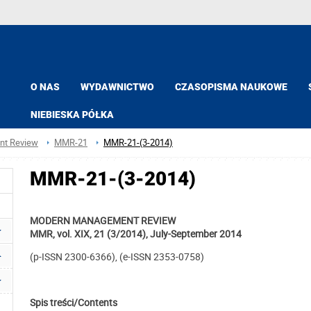
O NAS
WYDAWNICTWO
CZASOPISMA NAUKOWE
NIEBIESKA PÓŁKA
t Review
MMR-21
MMR-21-(3-2014)
MMR-21-(3-2014)
MODERN MANAGEMENT REVIEW
MMR, vol. XIX, 21 (3/2014), July-September 2014
(p-ISSN 2300-6366), (e-ISSN 2353-0758)
Spis treści/Contents