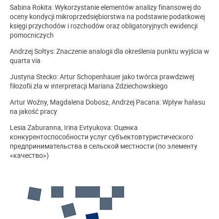
Sabina Rokita: Wykorzystanie elementów analizy finansowej do
oceny kondycji mikroprzedsiębiorstwa na podstawie podatkowej
księgi przychodów i rozchodów oraz obligatoryjnych ewidencji
pomocniczych
Andrzej Sołtys: Znaczenie analogii dla określenia punktu wyjścia w
quarta via
Justyna Stecko: Artur Schopenhauer jako twórca prawdziwej
filozofii zła w interpretacji Mariana Zdziechowskiego
Artur Woźny, Magdalena Dobosz, Andrzej Pacana: Wpływ hałasu
na jakość pracy
Lesia Zaburanna, Irina Evtyukova: Оценка
конкурентоспособности услуг субъектовтуристического
предпринимательства в сельской местности (по элементу
«качество»)