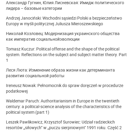
Aлександр Гугнин, Юлия Лисневская: Имидж политического
лидера – базовые категории
Andrzej Janociński: Wschodni sąsiedzi Polski a bezpieczeństwo
Europy w myśli politycznej Juliusza Mieroszewskiego
Николай Козловец: Модернизация украинского общества
как императив социальнойэволюции
Tomasz Kuczur: Political offense and the shape of the political
system. Reflections on the subject and subject matter theory. Part
1
Леся Люта: Изменение образа жизни как детерминанта
развития социальной работы
Ireneusz Nowak: Pełnomocnik do spraw doręczeń w procedurze
podatkowej
Waldemar Paruch: Authoritarianism in Europe in the twentieth
century: a political-science analysis of the characteristics of the
political system (part 1)
Leszek Pawlikowicz, Krzysztof Surowiec: Udział radzieckich
resortów „siłowych” w „puczu sierpniowym” 1991 roku. Część 2