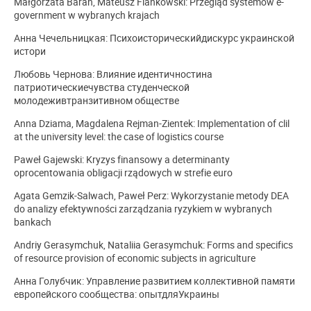
Małgorzata Baran, Mateusz Flankowski: Przegląd systemów e-
government w wybranych krajach
Анна Чечельницкая: Психоисторическийдискурс украинской
истори
Любовь Чернова: Влияние идентичностина
патриотическиечувства студенческой
молодеживтранзитивном обществе
Anna Dziama, Magdalena Rejman-Zientek: Implementation of clil
at the university level: the case of logistics course
Paweł Gajewski: Kryzys finansowy a determinanty
oprocentowania obligacji rządowych w strefie euro
Agata Gemzik-Salwach, Paweł Perz: Wykorzystanie metody DEA
do analizy efektywności zarządzania ryzykiem w wybranych
bankach
Andriy Gerasymchuk, Nataliia Gerasymchuk: Forms and specifics
of resource provision of economic subjects in agriculture
Анна Голубчик: Управление развитием коллективной памяти
европейского сообщества: опытдляУкраины