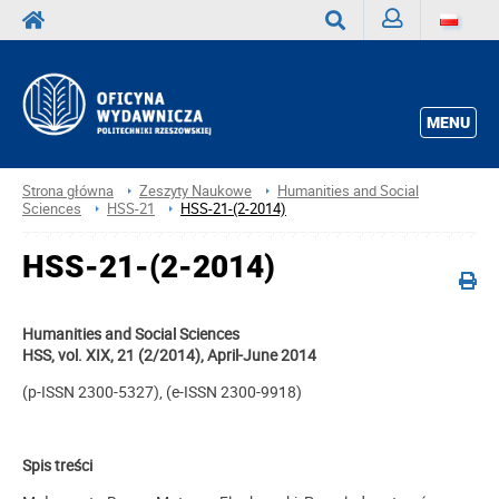
Zaloguj
Wyszukaj
MENU
Strona główna
Zeszyty Naukowe
Humanities and Social
Sciences
HSS-21
HSS-21-(2-2014)
HSS-21-(2-2014)
Humanities and Social Sciences
HSS, vol. XIX, 21 (2/2014), April-June 2014
(p-ISSN 2300-5327), (e-ISSN 2300-9918)
Spis treści