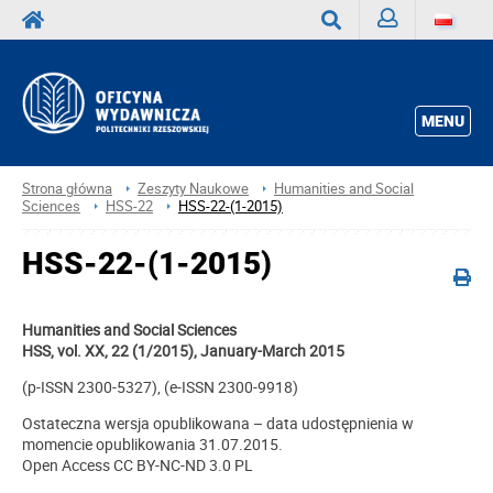
Zaloguj
Wyszukaj
MENU
Strona główna
Zeszyty Naukowe
Humanities and Social
Sciences
HSS-22
HSS-22-(1-2015)
HSS-22-(1-2015)
Humanities and Social Sciences
HSS, vol. XX, 22 (1/2015), January-March 2015
(p-ISSN 2300-5327), (e-ISSN 2300-9918)
Ostateczna wersja opublikowana – data udostępnienia w
momencie opublikowania 31.07.2015.
Open Access CC BY-NC-ND 3.0 PL