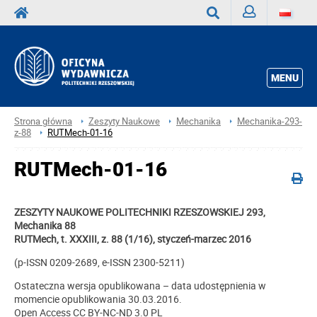
Zaloguj
Wyszukaj
MENU
Strona główna
Zeszyty Naukowe
Mechanika
Mechanika-293-
z-88
RUTMech-01-16
RUTMech-01-16
ZESZYTY NAUKOWE POLITECHNIKI RZESZOWSKIEJ 293,
Mechanika 88
RUTMech, t. XXXIII, z. 88 (1/16), styczeń-marzec 2016
(p-ISSN 0209-2689, e-ISSN 2300-5211)
Ostateczna wersja opublikowana – data udostępnienia w
momencie opublikowania 30.03.2016.
Open Access CC BY-NC-ND 3.0 PL