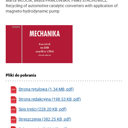
Marta WÓJCIK, Beata PAWŁOWSKA, Feliks STACHOWICZ:
Recycling of automotive catalytic converters with application of
magneto-hydrodynamic pump
Pliki do pobrania
Strona tytułowa (1.34 MB, pdf)
Strona redakcyjna (198.53 KB, pdf)
Spis treści (228.20 KB, pdf)
Streszczenia (382.25 KB, pdf)