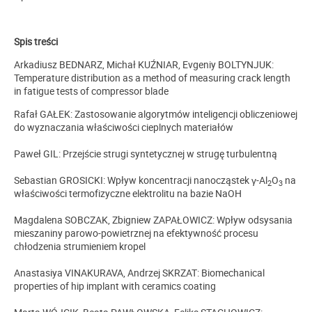
Spis treści
Arkadiusz BEDNARZ, Michał KUŹNIAR, Evgeniy BOLTYNJUK
:
Temperature distribution as a method of measuring crack length
in fatigue tests of compressor blade
Rafał GAŁEK: Zastosowanie algorytmów inteligencji obliczeniowej
do wyznaczania właściwości cieplnych materiałów
Paweł GIL: Przejście strugi syntetycznej w strugę turbulentną
Sebastian GROSICKI: Wpływ koncentracji nanocząstek γ-Al
O
na
2
3
właściwości termofizyczne elektrolitu na bazie NaOH
Magdalena SOBCZAK, Zbigniew ZAPAŁOWICZ: Wpływ odsysania
mieszaniny parowo-powietrznej na efektywność procesu
chłodzenia strumieniem kropel
Anastasiya VINAKURAVA, Andrzej SKRZAT:
Biomechanical
properties of hip implant with ceramics coating