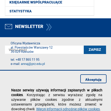
KSIĘGARNIE WSPÓŁPRACUJĄCE
STATYSTYKA
NEWSLETTER
Oficyna Wydawnicza
al. Powstańców Warszawy 12
35-029 Rzeszów
tel. +48 17 865 11 95
e-mail:
annaj@prz.edu.pl
Deklaracja dostępności
Polityka prywatności
Akceptuję
Zgłoś błąd na stronie
Nasze serwisy używają informacji zapisanych w plikach
cookies
. Korzystając z serwisu wyrażasz zgodę na
używanie plików cookies zgodnie z aktualnymi
ustawieniami przeglądarki, które możesz zmienić w
dowolnej chwili.
Więcej informacji odnośnie plików cookies
.