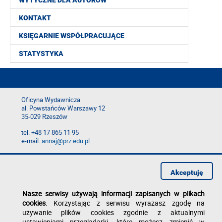
WYTYCZNE DLA AUTORÓW
KONTAKT
KSIĘGARNIE WSPÓŁPRACUJĄCE
STATYSTYKA
Oficyna Wydawnicza
al. Powstańców Warszawy 12
35-029 Rzeszów
tel. +48 17 865 11 95
e-mail:
annaj@prz.edu.pl
Deklaracja dostępności
Polityka prywatności
Akceptuję
Zgłoś błąd na stronie
Nasze serwisy używają informacji zapisanych w plikach
cookies
. Korzystając z serwisu wyrażasz zgodę na
używanie plików cookies zgodnie z aktualnymi
ustawieniami przeglądarki, które możesz zmienić w