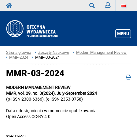
Zaloguj
Wyszukaj
MENU
Strona główna
Zeszyty Naukowe
Modern Management Review
MMR-2024
MMR-03-2024
MMR-03-2024
MODERN MANAGEMENT REVIEW
MMR, vol. 29, no. 3(2024), July-September 2024
(p-ISSN 2300-6366), (e-ISSN 2353-0758)
Data udostępnienia w momencie opublikowania
Open Access
CC-BY 4.0
Spis treści