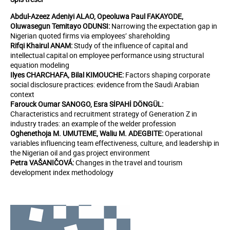
Abdul-Azeez Adeniyi ALAO, Opeoluwa Paul FAKAYODE,
Oluwasegun Temitayo ODUNSI:
Narrowing the expectation gap in
Nigerian quoted firms via employees’ shareholding
Rifqi Khairul ANAM:
Study of the influence of capital and
intellectual capital on employee performance using structural
equation modeling
Ilyes CHARCHAFA, Bilal KIMOUCHE:
Factors shaping corporate
social disclosure practices: evidence from the Saudi Arabian
context
Farouck Oumar SANOGO, Esra SİPAHİ DÖNGÜL:
Characteristics and recruitment strategy of Generation Z in
industry trades: an example of the welder profession
Oghenethoja M. UMUTEME, Waliu M. ADEGBITE:
Operational
variables influencing team effectiveness, culture, and leadership in
the Nigerian oil and gas project environment
Petra VAŠANIČOVÁ:
Changes in the travel and tourism
development index methodology