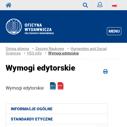
Zaloguj
Wyszukaj
MENU
Strona główna
Zeszyty Naukowe
Humanities and Social
Sciences
HSS-info
Wymogi edytorskie
Wymogi edytorskie
Wymogi edytorskie
INFORMACJE OGÓLNE
STANDARDY ETYCZNE