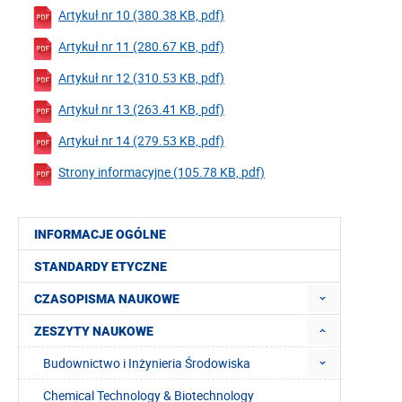
Artykuł nr 10 (380.38 KB, pdf)
Artykuł nr 11 (280.67 KB, pdf)
Artykuł nr 12 (310.53 KB, pdf)
Artykuł nr 13 (263.41 KB, pdf)
Artykuł nr 14 (279.53 KB, pdf)
Strony informacyjne (105.78 KB, pdf)
INFORMACJE OGÓLNE
STANDARDY ETYCZNE
CZASOPISMA NAUKOWE
ZESZYTY NAUKOWE
Budownictwo i Inżynieria Środowiska
Chemical Technology & Biotechnology