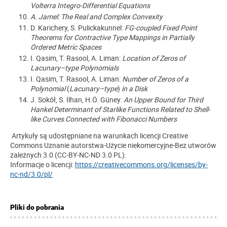
Volterra Integro-Differential Equations
A. Jamel:
The Real and Complex Convexity
D. Karichery, S. Pulickakunnel:
FG-coupled Fixed Point
Theorems for Contractive Type Mappings in Partially
Ordered Metric Spaces
I. Qasim, T. Rasool, A. Liman:
Location of Zeros of
Lacunary–type Polynomials
I. Qasim, T. Rasool, A. Liman:
Number of Zeros of a
Polynomial
(
Lacunary–type
)
in a Disk
J. Sokół, S. İlhan, H.Ö. Güney:
An Upper Bound for Third
Hankel Determinant of Starlike Functions Related to Shell-
like Curves Connected with Fibonacci Numbers
Artykuły są udostępniane na warunkach licencji Creative
Commons Uznanie autorstwa-Użycie niekomercyjne-Bez utworów
zależnych 3.0 (CC-BY-NC-ND 3.0 PL).
Informacje o licencji:
https://creativecommons.org/licenses/by-
nc-nd/3.0/pl/
Pliki do pobrania