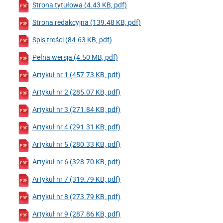
Strona tytułowa (4.43 KB, pdf)
Strona redakcyjna (139.48 KB, pdf)
Spis treści (84.63 KB, pdf)
Pełna wersja (4.50 MB, pdf)
Artykuł nr 1 (457.73 KB, pdf)
Artykuł nr 2 (285.07 KB, pdf)
Artykuł nr 3 (271.84 KB, pdf)
Artykuł nr 4 (291.31 KB, pdf)
Artykuł nr 5 (280.33 KB, pdf)
Artykuł nr 6 (328.70 KB, pdf)
Artykuł nr 7 (319.79 KB, pdf)
Artykuł nr 8 (273.79 KB, pdf)
Artykuł nr 9 (287.86 KB, pdf)