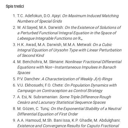
Spis treści
T.C. Adefokun, D.O. Ajayi:
On Maximum Induced Matching
Numbers of Special Grids
W. Al Sayed, M.A. Darwish:
On the Existence of Solutions of
a Perturbed Functional Integral Equation in the Space of
Lebesgue Integrable Functions on
ℝ
+
H.K. Awad, M.A. Darwish, M.M.A. Metwali:
On a Cubic
Integral Equation of Urysohn Type with Linear Perturbation
of Second Kind
M. Benchohra, M. Slimane:
Nonlinear Fractional Differential
Equations with Non–Instantaneous Impulses in Banach
Spaces
P.V. Danchev:
A Characterization of Weakly J
(
n
)
-Rings
V.U. Ekhosuehi, F.O. Chete:
On Population Dynamics with
Campaign on Contraception as Control Strategy
A. Esi, N. Subramanian:
Some Triple Difference Rough
Cesàro and Lacunary Statistical Sequence Spaces
M. Gözen, C. Tunç:
On the Exponential Stability of a Neutral
Differential Equation of First Order
A.A. Hamoud, M.Sh. Bani Issa, K.P. Ghadle, M. Abdulghani:
Existence and Convergence Results for Caputo Fractional