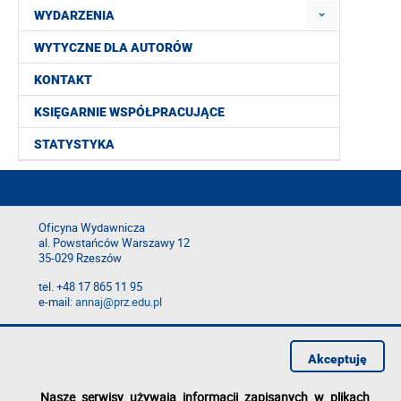
WYDARZENIA
WYTYCZNE DLA AUTORÓW
KONTAKT
KSIĘGARNIE WSPÓŁPRACUJĄCE
STATYSTYKA
Oficyna Wydawnicza
al. Powstańców Warszawy 12
35-029 Rzeszów
tel. +48 17 865 11 95
e-mail:
annaj@prz.edu.pl
Deklaracja dostępności
Polityka prywatności
Akceptuję
Zgłoś błąd na stronie
Nasze serwisy używają informacji zapisanych w plikach