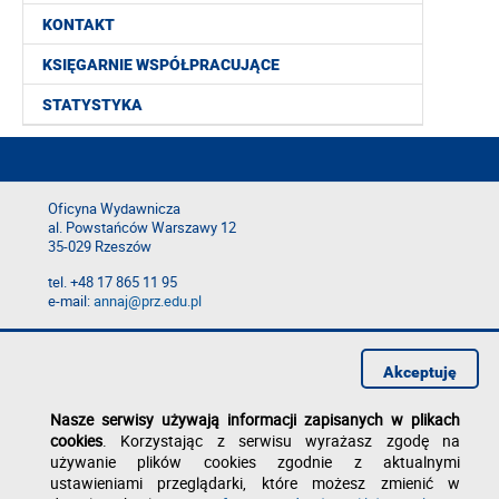
KONTAKT
KSIĘGARNIE WSPÓŁPRACUJĄCE
STATYSTYKA
Oficyna Wydawnicza
al. Powstańców Warszawy 12
35-029 Rzeszów
tel. +48 17 865 11 95
e-mail:
annaj@prz.edu.pl
Deklaracja dostępności
Polityka prywatności
Akceptuję
Zgłoś błąd na stronie
Nasze serwisy używają informacji zapisanych w plikach
cookies
. Korzystając z serwisu wyrażasz zgodę na
używanie plików cookies zgodnie z aktualnymi
ustawieniami przeglądarki, które możesz zmienić w