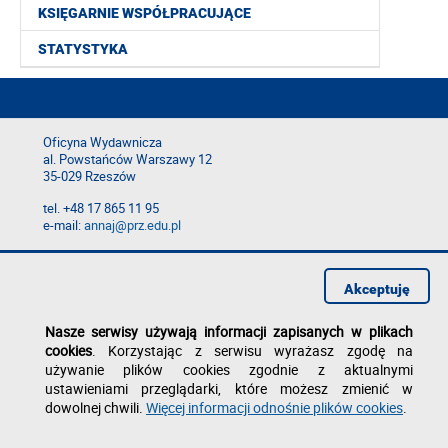
KSIĘGARNIE WSPÓŁPRACUJĄCE
STATYSTYKA
Oficyna Wydawnicza
al. Powstańców Warszawy 12
35-029 Rzeszów
tel. +48 17 865 11 95
e-mail:
annaj@prz.edu.pl
Deklaracja dostępności
Polityka prywatności
Akceptuję
Zgłoś błąd na stronie
Nasze serwisy używają informacji zapisanych w plikach
cookies
. Korzystając z serwisu wyrażasz zgodę na
używanie plików cookies zgodnie z aktualnymi
ustawieniami przeglądarki, które możesz zmienić w
dowolnej chwili.
Więcej informacji odnośnie plików cookies
.