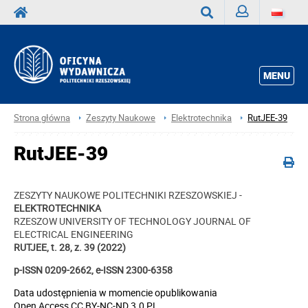
Zaloguj
Wyszukaj
MENU
Strona główna
Zeszyty Naukowe
Elektrotechnika
RutJEE-39
RutJEE-39
ZESZYTY NAUKOWE POLITECHNIKI RZESZOWSKIEJ -
ELEKTROTECHNIKA
RZESZOW UNIVERSITY OF TECHNOLOGY JOURNAL OF
ELECTRICAL ENGINEERING
RUTJEE, t. 28, z. 39 (2022)
p-ISSN 0209-2662, e-ISSN 2300-6358
Data udostępnienia w momencie opublikowania
Open Access CC BY-NC-ND 3.0 PL