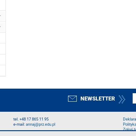
NEWSLETTER
tel. +48 17 865 11 95
Deklara
e-mail:
annaj@prz.edu.pl
Polityk
Zgłoś b