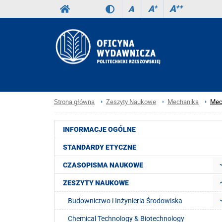
A
++
A
+
A
Strona główna
Zeszyty Naukowe
Mechanika
Mec
INFORMACJE OGÓLNE
STANDARDY ETYCZNE
CZASOPISMA NAUKOWE
ZESZYTY NAUKOWE
Budownictwo i Inżynieria Środowiska
Chemical Technology & Biotechnology