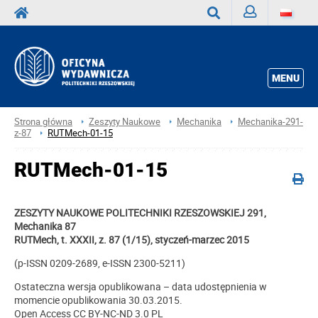
Zaloguj
Wyszukaj
MENU
Strona główna
Zeszyty Naukowe
Mechanika
Mechanika-291-
z-87
RUTMech-01-15
RUTMech-01-15
ZESZYTY NAUKOWE POLITECHNIKI RZESZOWSKIEJ 291,
Mechanika 87
RUTMech, t. XXXII, z. 87 (1/15), styczeń-marzec 2015
(p-ISSN 0209-2689, e-ISSN 2300-5211)
Ostateczna wersja opublikowana – data udostępnienia w
momencie opublikowania 30.03.2015.
Open Access CC BY-NC-ND 3.0 PL