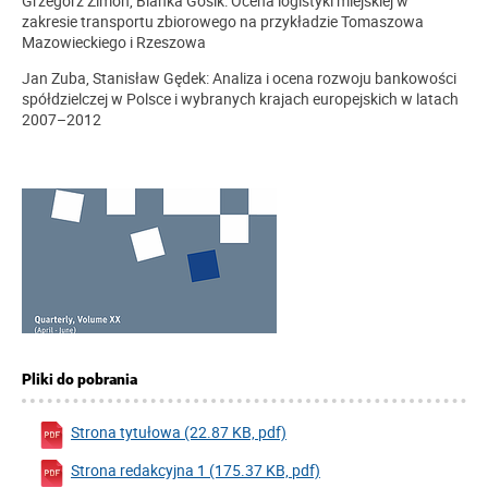
Grzegorz Zimon, Blanka Gosik: Ocena logistyki miejskiej w
zakresie transportu zbiorowego na przykładzie Tomaszowa
Mazowieckiego i Rzeszowa
Jan Zuba, Stanisław Gędek: Analiza i ocena rozwoju bankowości
spółdzielczej w Polsce i wybranych krajach europejskich w latach
2007–2012
Pliki do pobrania
Strona tytułowa (22.87 KB, pdf)
Strona redakcyjna 1 (175.37 KB, pdf)