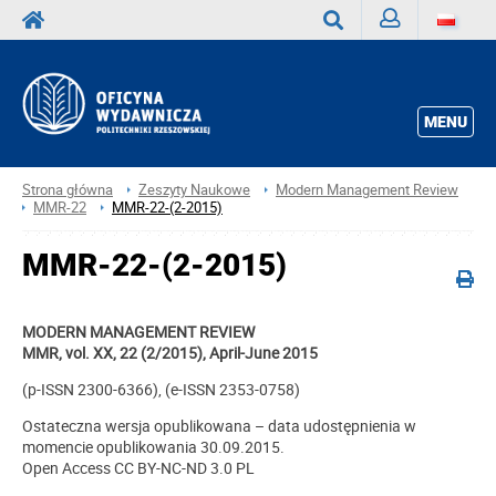
Zaloguj
Wyszukaj
MENU
Strona główna
Zeszyty Naukowe
Modern Management Review
MMR-22
MMR-22-(2-2015)
MMR-22-(2-2015)
MODERN MANAGEMENT REVIEW
MMR, vol. XX, 22 (2/2015), April-June 2015
(p-ISSN 2300-6366), (e-ISSN 2353-0758)
Ostateczna wersja opublikowana – data udostępnienia w
momencie opublikowania 30.09.2015.
Open Access CC BY-NC-ND 3.0 PL