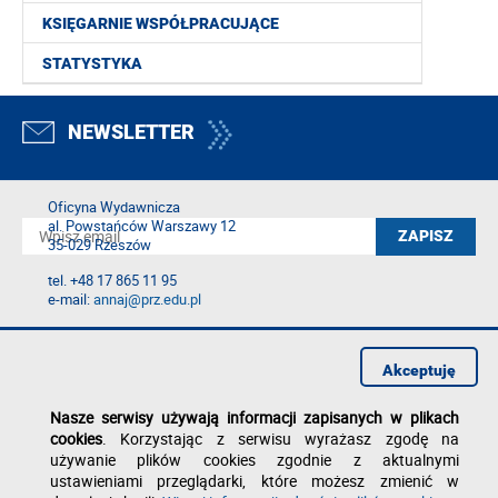
KSIĘGARNIE WSPÓŁPRACUJĄCE
STATYSTYKA
NEWSLETTER
Oficyna Wydawnicza
al. Powstańców Warszawy 12
35-029 Rzeszów
tel. +48 17 865 11 95
e-mail:
annaj@prz.edu.pl
Deklaracja dostępności
Polityka prywatności
Akceptuję
Zgłoś błąd na stronie
Nasze serwisy używają informacji zapisanych w plikach
cookies
. Korzystając z serwisu wyrażasz zgodę na
używanie plików cookies zgodnie z aktualnymi
ustawieniami przeglądarki, które możesz zmienić w