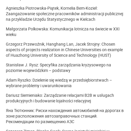
Agnieszka Piotrowska-Piątek, Kornelia Bem-Kozieł:
Zaangażowanie społeczne pracowników administracji publicznej
na przykładzie Urzędu Statystycznego w Kielcach
Małgorzata Polkowska: Komunikacja lotnicza na świecie w XXI
wieku
Grzegorz Przewoźnik, Hanghang Lan, Jacek Strojny: Chosen
aspects of projects realization in Chinese Universities on example
of Huazhong University of Science and Technology (HUST)
Stanisław J. Rysz: Specyfika zarządzania kryzysowego na
poziomie wojewódzkim – podstawy
Adam Ryszko: Dzielenie się wiedzą w przedsiębiorstwach –
wybrane problemy i uwarunkowania
Dariusz Siemieniako: Zarządzanie relacjami B2B w usługach
produkcyjnych i budowanie lojalności relacyjnej
Яна Тютюнник: Риски нахождения автомобилей на дорогах в
зоне расположения автозаправочных станций.
Рекомендации по размещению АЗС