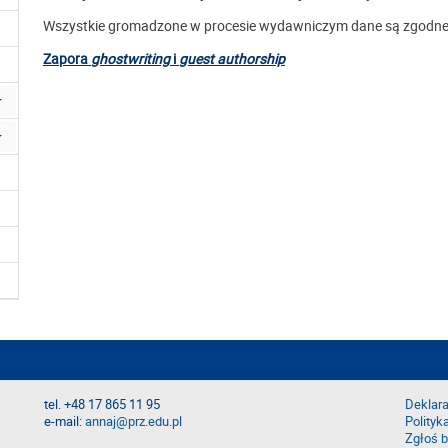
Wszystkie gromadzone w procesie wydawniczym dane są zgodne 
Zapora
ghostwriting
i
guest authorship
tel. +48 17 865 11 95
Deklara
e-mail:
annaj@prz.edu.pl
Polityk
Zgłoś b