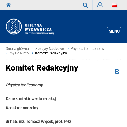
Zaloguj
Wyszukaj
MENU
Strona główna
Zeszyty Naukowe
Physics for Economy
Physics-info
Komitet Redakcyjny
Komitet Redakcyjny
Physics for Economy
Dane kontaktowe do redakcji:
Redaktor naczelny
dr hab. inż. Tomasz Więcek, prof. PRz