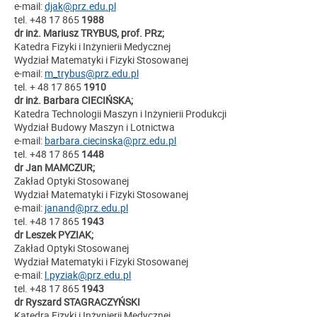
e-mail:
djak@prz.edu.pl
tel. +48 17 865
1988
dr inż. Mariusz TRYBUS, prof. PRz;
Katedra Fizyki i Inżynierii Medycznej
Wydział Matematyki i Fizyki Stosowanej
e-mail:
m_trybus@prz.edu.pl
tel. + 48 17 865
1910
dr inż. Barbara CIECIŃSKA;
Katedra Technologii Maszyn i Inżynierii Produkcji
Wydział Budowy Maszyn i Lotnictwa
e-mail:
barbara.ciecinska@prz.edu.pl
tel. +48 17 865
1448
dr Jan MAMCZUR;
Zakład Optyki Stosowanej
Wydział Matematyki i Fizyki Stosowanej
e-mail:
janand@prz.edu.pl
tel. +48 17 865
1943
dr Leszek PYZIAK;
Zakład Optyki Stosowanej
Wydział Matematyki i Fizyki Stosowanej
e-mail:
l.pyziak@prz.edu.pl
tel. +48 17 865
1943
dr Ryszard STAGRACZYŃSKI
Katedra Fizyki i Inżynierii Medycznej