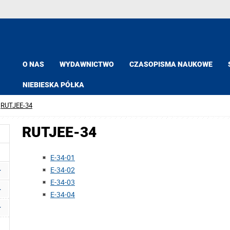
O NAS
WYDAWNICTWO
CZASOPISMA NAUKOWE
NIEBIESKA PÓŁKA
RUTJEE-34
RUTJEE-34
E-34-01
E-34-02
E-34-03
E-34-04