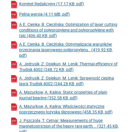
Komitet Redakcyjny (17.17 KB, pdf)
Pełna wersja (4.11 MB, pdf)
A.E. Cienka, B. Ciecińska: Optimization of laser cutting
conditions of polypropylene and polyproplylene with
talc (406.40 KB, pdf)
A.E. Cienka, B. Ciecińska: Optymalizacja warunków
przecinania laserowego polipropylenu.. (419.92 KB,
pdf)
A. Jedrusik, Z. Opiekun, M. Lenik: Thermal efficiency of
Trudisk 4002 (248.72 KB, pdf)
A. Jedrusik, Z. Opiekun, M. Lenik: Sprawność cieplna
lasra Trudisk 4002 (244.28 KB, pdf)
A. Mazurkow, A. Kalina: Static properties of plain
journal bearing (352.58 KB, pdf)
A. Mazurkow, A. Kalina: Właściwości statyczne
poprzecznego łożyska ślizgowego (458.35 KB, pdf)
J. Pszczoła, T. Cetnar: Measurements of huge
magnetostriction of the heavy rare earth... (321.45 KB,
pdf)