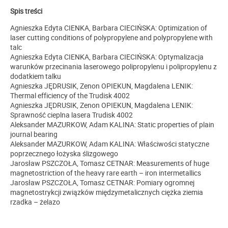
Spis treści
Agnieszka Edyta CIENKA, Barbara CIECIŃSKA: Optimization of
laser cutting conditions of polypropylene and polypropylene with
talc
Agnieszka Edyta CIENKA, Barbara CIECIŃSKA: Optymalizacja
warunków przecinania laserowego polipropylenu i polipropylenu z
dodatkiem talku
Agnieszka JĘDRUSIK, Zenon OPIEKUN, Magdalena LENIK:
Thermal efficiency of the Trudisk 4002
Agnieszka JĘDRUSIK, Zenon OPIEKUN, Magdalena LENIK:
Sprawność cieplna lasera Trudisk 4002
Aleksander MAZURKOW, Adam KALINA: Static properties of plain
journal bearing
Aleksander MAZURKOW, Adam KALINA: Właściwości statyczne
poprzecznego łożyska ślizgowego
Jarosław PSZCZOŁA, Tomasz CETNAR: Measurements of huge
magnetostriction of the heavy rare earth – iron intermetallics
Jarosław PSZCZOŁA, Tomasz CETNAR: Pomiary ogromnej
magnetostrykcji związków międzymetalicznych ciężka ziemia
rzadka – żelazo