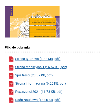
Pliki do pobrania
Strona tytułowa (1.35 MB, pdf)
Strona redakcyjna 1 (16.62 KB, pdf)
Spis treści (23.37 KB, pdf)
Strona informacyjna (6.20 KB, pdf)
Recenzenci 2021 (11.78 KB, pdf)
Rada Naukowa (13.50 KB, pdf)